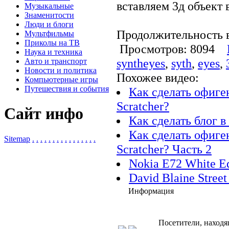
вставляем 3д объект 
Музыкальные
Знаменитости
Люди и блоги
Продолжительность в
Мультфильмы
Приколы на ТВ
Просмотров: 8094
Наука и техника
syntheyes
,
syth
,
eyes
,
Авто и транспорт
Новости и политика
Похожее видео:
Компьютерные игры
Путешествия и события
Как сделать офиге
Scratcher?
Сайт инфо
Как сделать блог
Как сделать офиге
Sitemap
.
.
.
.
.
.
.
.
.
.
.
.
.
.
.
.
Scratcher? Часть 2
Nokia E72 White Ed
David Blaine Stree
Информация
Посетители, находя