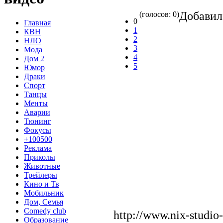
Добави
(голосов: 0)
0
Главная
1
КВН
2
НЛО
3
Мода
4
Дом 2
5
Юмор
Драки
Спорт
Танцы
Менты
Аварии
Тюнинг
Фокусы
+100500
Реклама
Приколы
Животные
Трейлеры
Кино и Тв
Мобильник
Дом, Семья
Comedy club
http://www.nix-studi
Образование