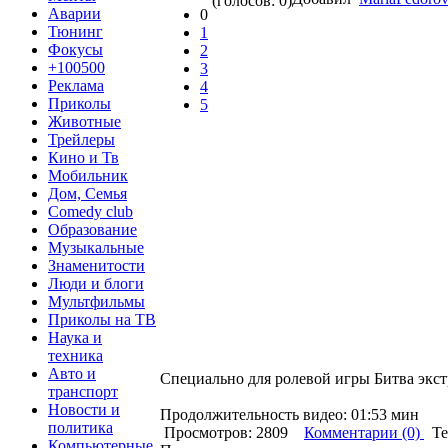
(голосов: 0)
Аварии
0
Тюнинг
1
Фокусы
2
+100500
3
Реклама
4
Приколы
5
Животные
Трейлеры
Кино и Тв
Мобильник
Дом, Семья
Comedy club
Образование
Музыкальные
Знаменитости
Люди и блоги
Мультфильмы
Приколы на ТВ
Наука и
техника
Авто и
Специально для ролевой игры Битва экст
транспорт
Новости и
Продолжительность видео: 01:53 мин
политика
Просмотров: 2809
Комментарии (0)
Те
Компьютерные