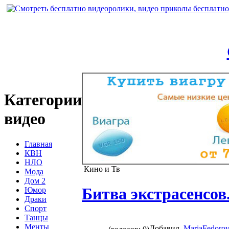
Категории
видео
Главная
КВН
НЛО
Кино и Тв
Мода
Дом 2
Битва экстрасенсо
Юмор
Драки
Спорт
Танцы
Менты
Добавил
MariaFedoro