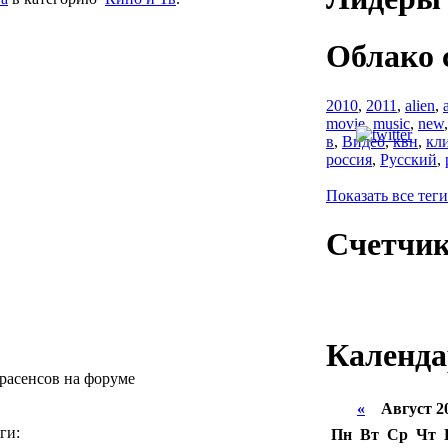
Облако 
2010
,
2011
,
alien
,
movie
,
music
,
new
в
,
Видео
,
квн
,
кл
россия
,
Русский
,
Показать все теги
Счетчи
Календа
расенсов на форуме
«
Август 2
ги:
Пн
Вт
Ср
Чт