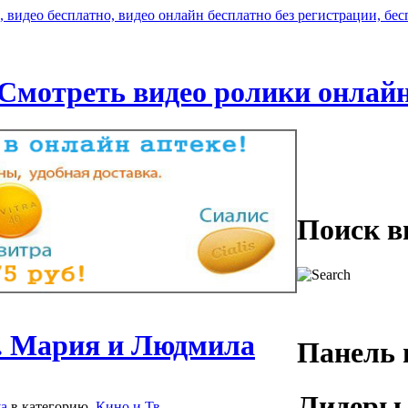
Смотреть видео ролики онлай
Поиск в
в. Мария и Людмила
Панель 
Лидеры 
va
в категорию
Кино и Тв
.