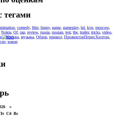
с тегами
animation
,
comedy
,
film
,
funny
,
game
,
gameplay
,
hd
,
kvn
,
moscow
,
,
Nokia
,
Of
,
rap
,
review
,
russia
,
russian
,
test
,
the
,
trailer
,
tricks
,
video
,
ип
,
Москва
,
музыка
,
Обзор
,
прикол
,
ПрожекторПерисХилтон
,
рэп
,
юмор
ки
рь
026 »
Пт
Сб
Вс