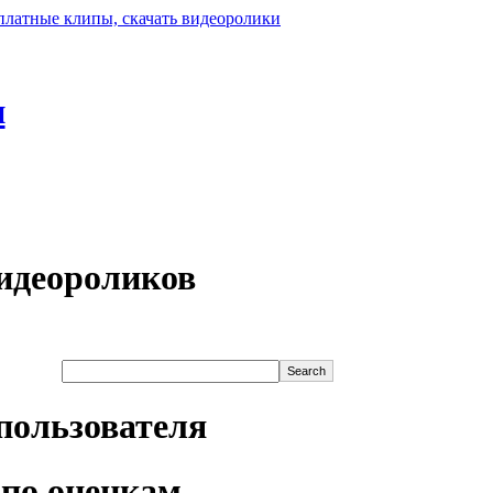
н
идеороликов
пользователя
по оценкам