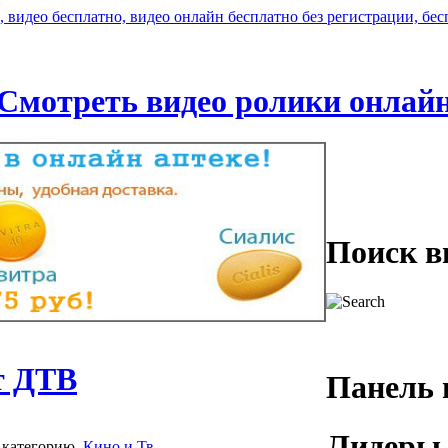
Смотреть видео ролики онлай
Поиск в
т ДТВ
Панель 
Лидеры 
 категорию
Кино и Тв
.