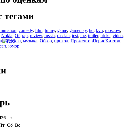
с тегами
animation
,
comedy
,
film
,
funny
,
game
,
gameplay
,
hd
,
kvn
,
moscow
,
,
Nokia
,
Of
,
rap
,
review
,
russia
,
russian
,
test
,
the
,
trailer
,
tricks
,
video
,
ип
,
Москва
,
музыка
,
Обзор
,
прикол
,
ПрожекторПерисХилтон
,
рэп
,
юмор
ки
рь
026 »
Пт
Сб
Вс