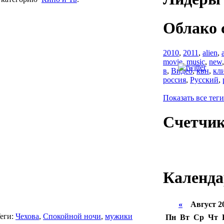
Облако 
2010
,
2011
,
alien
,
movie
,
music
,
new
в
,
Видео
,
квн
,
кл
россия
,
Русский
,
Показать все теги
Счетчи
Календа
«
Август 2
еги:
Чехова
,
Спокойной ночи
,
мужики
Пн
Вт
Ср
Чт