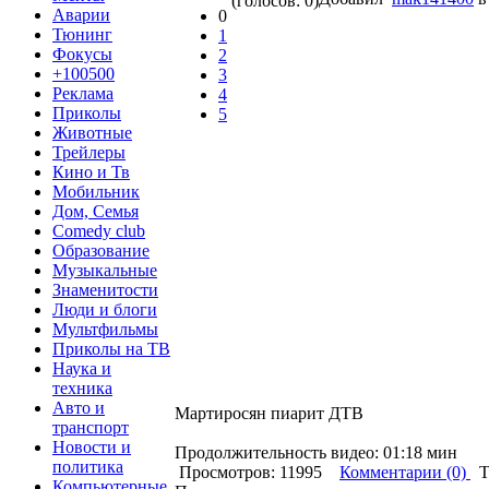
(голосов: 0)
Аварии
0
Тюнинг
1
Фокусы
2
+100500
3
Реклама
4
Приколы
5
Животные
Трейлеры
Кино и Тв
Мобильник
Дом, Семья
Comedy club
Образование
Музыкальные
Знаменитости
Люди и блоги
Мультфильмы
Приколы на ТВ
Наука и
техника
Авто и
Мартиросян пиарит ДТВ
транспорт
Новости и
Продолжительность видео: 01:18 мин
политика
Просмотров: 11995
Комментарии (0)
Т
Компьютерные