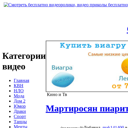
Категории
видео
Главная
КВН
НЛО
Кино и Тв
Мода
Дом 2
Мартиросян пиари
Юмор
Драки
Спорт
Танцы
Менты
Добавил
mak141400
в