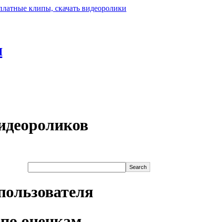
н
идеороликов
пользователя
по оценкам