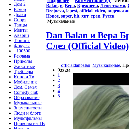
Подробнее
Комментарии (0)
Метки
Дом 2
Balan
,
и
,
Вера
,
Брежнева
,
Лепестками
,
Юмор
Brejneva
,
lepest
,
official
,
video
,
видеокли
Драки
Новое
,
super
,
hit
,
хит
,
трек
,
Русск
Спорт
Музыкальные
Танцы
Менты
Dan Balan и Вера Б
Аварии
Тюнинг
Слез (Official Video)
Фокусы
+100500
Реклама
Приколы
officialdanbalan
Музыкальные
, Пр
Животные
0
23:24
Трейлеры
1
Кино и Тв
2
Мобильник
3
Дом, Семья
4
Comedy club
5
Образование
Музыкальные
Знаменитости
Люди и блоги
Мультфильмы
Приколы на ТВ
Наука и