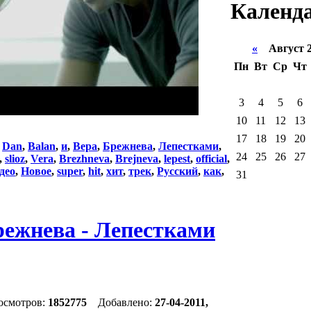
Календ
«
Август 
Пн
Вт
Ср
Чт
3
4
5
6
10
11
12
13
17
18
19
20
:
Dan
,
Balan
,
и
,
Вера
,
Брежнева
,
Лепестками
,
24
25
26
27
,
slioz
,
Vera
,
Brezhneva
,
Brejneva
,
lepest
,
official
,
део
,
Новое
,
super
,
hit
,
хит
,
трек
,
Русский
,
как
,
31
режнева - Лепестками
осмотров:
1852775
Добавлено:
27-04-2011,