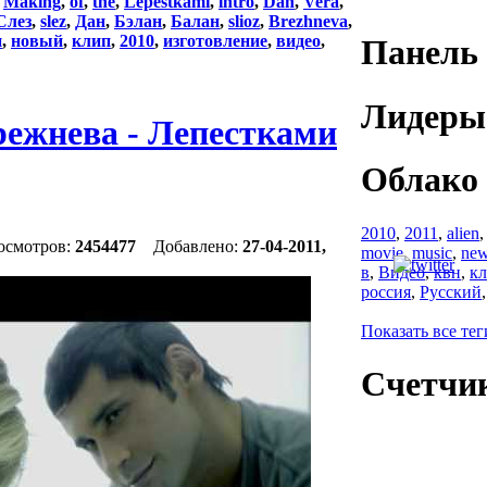
:
Making
,
of
,
the
,
Lepestkami
,
intro
,
Dan
,
Vera
,
Слез
,
slez
,
Дан
,
Бэлан
,
Балан
,
slioz
,
Brezhneva
,
п
,
новый
,
клип
,
2010
,
изготовление
,
видео
,
Панель 
Лидеры
режнева - Лепестками
Облако 
2010
,
2011
,
alien
осмотров:
2454477
Добавлено:
27-04-2011,
movie
,
music
,
ne
в
,
Видео
,
квн
,
к
россия
,
Русский
Показать все тег
Счетчи