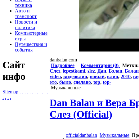
техника
Авто и
транспорт
Новости и
политика
Компьютерные
игры
Путешествия и
события
danbalan.com
Сайт
Подробнее
Комментарии (0)
Метки
Слез
,
lepestkami
,
slez
,
Дан
,
Бэлан
,
Балан
инфо
video
,
видеоклип
,
новый
,
клип
,
2010
,
ви
это
,
было
,
сделано
,
top
,
top-
Музыкальные
Sitemap
.
.
.
.
.
.
.
.
.
.
.
.
.
.
.
.
Dan Balan и Вера Б
Слез (Official)
officialdanbalan
Музыкальные
, Пр