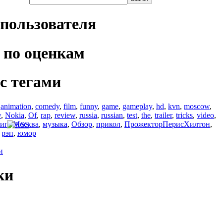
пользователя
 по оценкам
с тегами
,
animation
,
comedy
,
film
,
funny
,
game
,
gameplay
,
hd
,
kvn
,
moscow
,
w
,
Nokia
,
Of
,
rap
,
review
,
russia
,
russian
,
test
,
the
,
trailer
,
tricks
,
video
,
лип
,
Москва
,
музыка
,
Обзор
,
прикол
,
ПрожекторПерисХилтон
,
,
рэп
,
юмор
и
ки