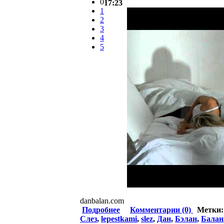
0
17:23
1
2
3
4
5
danbalan.com
Подробнее
Комментарии (0)
Метки
Слез
,
lepestkami
,
slez
,
Дан
,
Бэлан
,
Балан