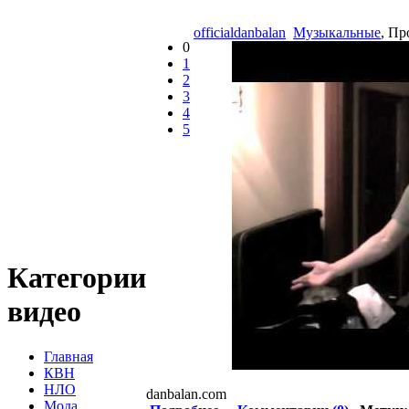
officialdanbalan
Музыкальные
, Пр
0
1
2
3
4
5
Категории
видео
Главная
КВН
НЛО
danbalan.com
Мода