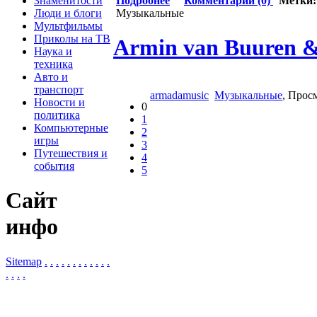
Знаменитости
Подробнее
Комментарии (0)
Метки
Люди и блоги
Музыкальные
Мультфильмы
Приколы на ТВ
Armin van Buuren & 
Наука и
техника
Авто и
транспорт
armadamusic
Музыкальные
, Прос
Новости и
0
политика
1
Компьютерные
2
игры
3
Путешествия и
4
события
5
Сайт
инфо
Sitemap
.
.
.
.
.
.
.
.
.
.
.
.
.
.
.
.