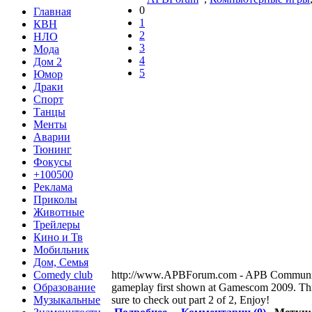
0
Главная
1
КВН
2
НЛО
3
Мода
4
Дом 2
5
Юмор
Драки
Спорт
Танцы
Менты
Аварии
Тюнинг
Фокусы
+100500
Реклама
Приколы
Животные
Трейлеры
Кино и Тв
Мобильник
Дом, Семья
Comedy club
http://www.APBForum.com - APB Communityht
Образование
gameplay first shown at Gamescom 2009. This
Музыкальные
sure to check out part 2 of 2, Enjoy!