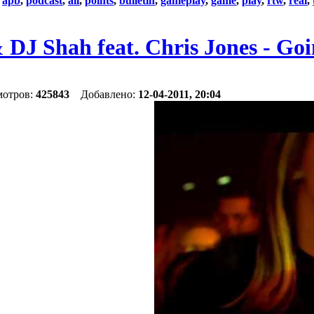
:
apb
,
podcast
,
all
,
points
,
bulletin
,
gameplay
,
game
,
play
,
rtw
,
real
,
DJ Shah feat. Chris Jones - Go
мотров:
425843
Добавлено:
12-04-2011, 20:04