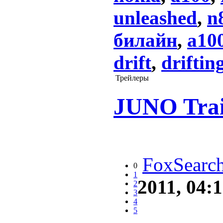
unleashed
,
n
билайн
,
а10
drift
,
driftin
Трейлеры
JUNO Trai
FoxSearch
0
1
2011, 04:
2
3
4
5