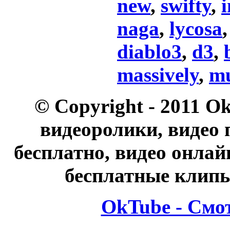
new
,
swifty
,
i
naga
,
lycosa
diablo3
,
d3
,
massively
,
m
© Copyright - 2011 O
видеоролики, видео 
бесплатно, видео онлай
бесплатные клипы
OkTube - Смо