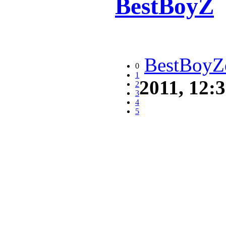
BestBoyZ
BestBoyZ
0
1
2011, 12:
2
3
4
5