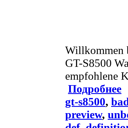
Willkommen b
GT-S8500 Wav
empfohlene K
Подробнее
gt-s8500
,
ba
preview
,
unb
def
,
definitio