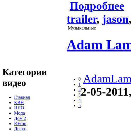
Подробнее
trailer
,
jason
Музыкальные
Adam Lamb
Категории
AdamLam
0
видео
1
2-05-2011
2
3
Главная
4
КВН
5
НЛО
Мода
Дом 2
Юмор
Драки