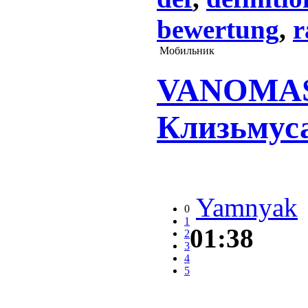
bewertung
,
r
Мобильник
VANOMAS, 
Клизьмуса
Yamnyak
0
1
01:38
2
3
4
5