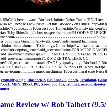
kClick here to watch Bioshock Infinite Debut Trailer [HD]!Literal
so well now has new lyrics!Get this BioShock on iTunes!!http://bit.l
s:http://youtube.com/TobuscusToby Twitter:http://www.twitter.com/to
erfansToby Shirts!http://tobuscus.spreadshirt.comBLOOD VIOLENC
com- - - - - - - - - - - - - - - - - - - - - - - - - - - - - - - - - - - - - -Fol
ima_comInside Gaminghttp://twitter.com/insidegamingMachinima
chinima Entertainment, Technology, Culturehttp://twitter.com/mac
.com/subscription_center?add_user=machinimaFOR MORE GAME
enter?add_user=machinimarespawnFOR MORE SPORTS GAMEPLAY, 
nter?add_user=machinimasportsFOR MORE TRAILERS, GO
nter?add_user=machinimatrailerTAGS: yt:quality=high Bioshock 2 Bi
510 00710425395536 710425375521 MPN 39553 PC Xbox 360 fps 1st 
pia environment Infinite music machinima Tobuscus literal song lyrics
:
yt:quality=high
,
Bioshock 2
,
Bio Shock 2
,
Shock
,
Irrational
,
Game
75521
,
MPN
,
39553
,
PC
,
Xbox
,
360
,
fps
,
1st
,
first
,
person
,
shooter
onmen
ame Review w/ Rob Talbert (9.5