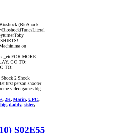
 Bioshock (BioShock
y/BioshockiTunesLiteral
byturnerToby
E SHIRTS!
low Machinima on
hinima_etcFOR MORE
PLAY, GO TO:
GO TO:
o Shock 2 Shock
first person shooter
 theme video games big
s
,
2K
,
Marin
,
UPC
,
,
big
,
daddy
,
sister
,
/10) S02E55