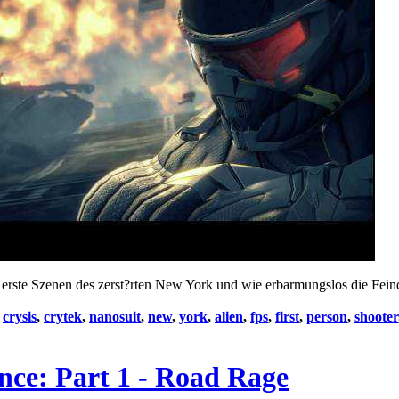
gt erste Szenen des zerst?rten New York und wie erbarmungslos die Fein
:
crysis
,
crytek
,
nanosuit
,
new
,
york
,
alien
,
fps
,
first
,
person
,
shooter
nce: Part 1 - Road Rage