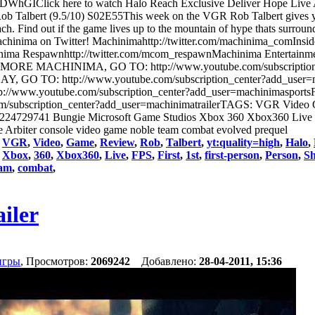
GIClick here to watch Halo Reach Exclusive Deliver Hope Live Ac
 Talbert (9.5/10) S02E55This week on the VGR Rob Talbert gives 
. Find out if the game lives up to the mountain of hype thats surrounding it
-Follow Machinima on Twitter! Machinimahttp://twitter.com/machinima_comInsi
inima Respawnhttp://twitter.com/mcom_respawnMachinima Entertainme
FOR MORE MACHINIMA, GO TO: http://www.youtube.com/subscription
GO TO: http://www.youtube.com/subscription_center?add_user
www.youtube.com/subscription_center?add_user=machinimaspor
/subscription_center?add_user=machinimatrailerTAGS: VGR Video
224729741 Bungie Microsoft Game Studios Xbox 360 Xbox360 Live FPS
e Arbiter console video game noble team combat evolved prequel
:
VGR
,
Video
,
Game
,
Review
,
Rob
,
Talbert
,
yt:quality=high
,
Halo
,
,
Xbox
,
360
,
Xbox360
,
Live
,
FPS
,
First
,
1st
,
first-person
,
Person
,
Sh
eam
,
combat
,
ailer
игры
, Просмотров:
2069242
Добавлено:
28-04-2011, 15:36