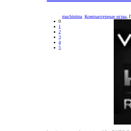
machinima
Компьютерные игры
,
0
1
2
3
4
5