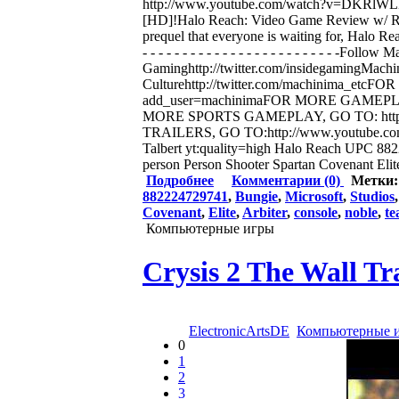
http://www.youtube.com/watch?v=DKRlWLDWh
[HD]!Halo Reach: Video Game Review w/ Rob
prequel that everyone is waiting for, Halo Reach
- - - - - - - - - - - - - - - - - - - - - - - - 
Gaminghttp://twitter.com/insidegamingMach
Culturehttp://twitter.com/machinima_etc
add_user=machinimaFOR MORE GAMEPLAY, 
MORE SPORTS GAMEPLAY, GO TO: http://
TRAILERS, GO TO:http://www.youtube.com
Talbert yt:quality=high Halo Reach UPC 882
person Person Shooter Spartan Covenant Elit
Подробнее
Комментарии (0)
Метки
882224729741
,
Bungie
,
Microsoft
,
Studios
Covenant
,
Elite
,
Arbiter
,
console
,
noble
,
t
Компьютерные игры
Crysis 2 The Wall Tr
ElectronicArtsDE
Компьютерные 
0
1
2
3