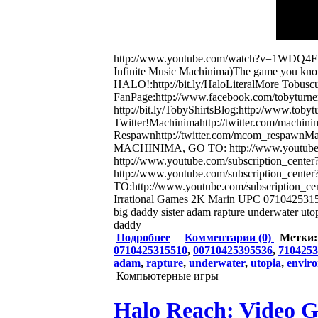
http://www.youtube.com/watch?v=1WDQ4FhslS
Infinite Music Machinima)The game you know 
HALO!:http://bit.ly/HaloLiteralMore Tobuscu
FanPage:http://www.facebook.com/tobyturn
http://bit.ly/TobyShirtsBlog:http://www.tobyturner.
Twitter!Machinimahttp://twitter.com/machin
Respawnhttp://twitter.com/mcom_respawnMa
MACHINIMA, GO TO: http://www.youtube
http://www.youtube.com/subscription_c
http://www.youtube.com/subscription_ce
TO:http://www.youtube.com/subscription_ce
Irrational Games 2K Marin UPC 0710425315
big daddy sister adam rapture underwater uto
daddy
Подробнее
Комментарии (0)
Метки
0710425315510
,
00710425395536
,
7104253
adam
,
rapture
,
underwater
,
utopia
,
envir
Компьютерные игры
Halo Reach: Video G