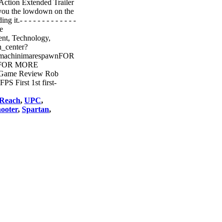
tion Extended Trailer
you the lowdown on the
.- - - - - - - - - - - - -
de
nt, Technology,
_center?
=machinimarespawnFOR
tsFOR MORE
 Game Review Rob
 First 1st first-
Reach
,
UPC
,
ooter
,
Spartan
,