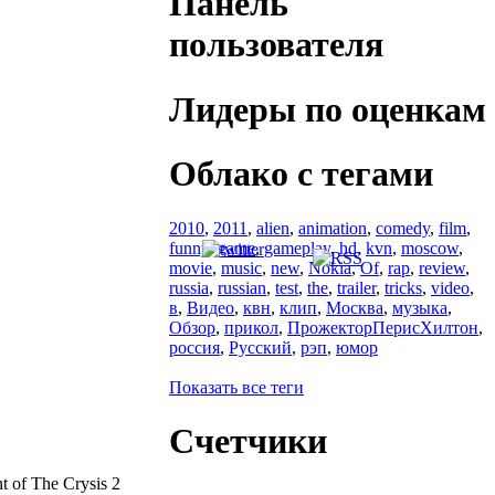
Панель
пользователя
Лидеры по оценкам
Облако с тегами
2010
,
2011
,
alien
,
animation
,
comedy
,
film
,
funny
,
game
,
gameplay
,
hd
,
kvn
,
moscow
,
movie
,
music
,
new
,
Nokia
,
Of
,
rap
,
review
,
russia
,
russian
,
test
,
the
,
trailer
,
tricks
,
video
,
в
,
Видео
,
квн
,
клип
,
Москва
,
музыка
,
Обзор
,
прикол
,
ПрожекторПерисХилтон
,
россия
,
Русский
,
рэп
,
юмор
Показать все теги
Счетчики
t of The Crysis 2