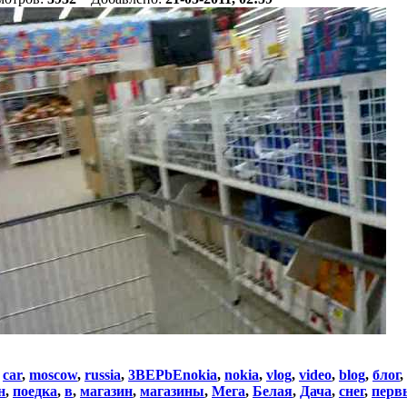
:
car
,
moscow
,
russia
,
3BEPbEnokia
,
nokia
,
vlog
,
video
,
blog
,
блог
,
н
,
поедка
,
в
,
магазин
,
магазины
,
Мега
,
Белая
,
Дача
,
снег
,
перв