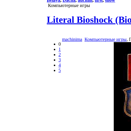
Belaya
,
Dacha
,
auchan
,
first
,
snow
Компьютерные игры
Literal Bioshock (B
machinima
Компьютерные игры
,
0
1
2
3
4
5