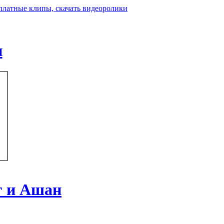
н
ег и Ашан