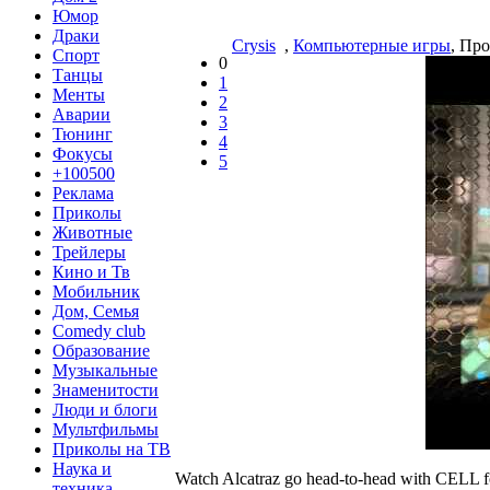
Юмор
Драки
Crysis
,
Компьютерные игры
, Пр
Спорт
0
Танцы
1
Менты
2
Аварии
3
Тюнинг
4
Фокусы
5
+100500
Реклама
Приколы
Животные
Трейлеры
Кино и Тв
Мобильник
Дом, Семья
Comedy club
Образование
Музыкальные
Знаменитости
Люди и блоги
Мультфильмы
Приколы на ТВ
Наука и
Watch Alcatraz go head-to-head with CELL fo
техника