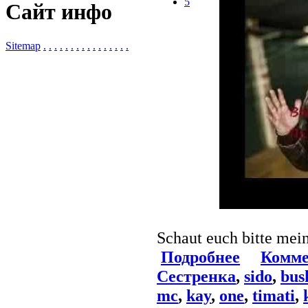
5
Сайт инфо
Sitemap
.
.
.
.
.
.
.
.
.
.
.
.
.
.
.
.
Schaut euch bitte mei
Подробнее
Комме
Сестренка
,
sido
,
bus
mc
,
kay
,
one
,
timati
,