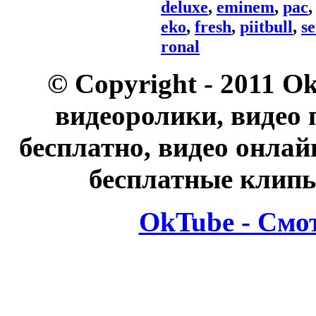
deluxe
,
eminem
,
pac
eko
,
fresh
,
piitbull
,
s
ronal
© Copyright - 2011 O
видеоролики, видео 
бесплатно, видео онлай
бесплатные клипы
OkTube - Смо