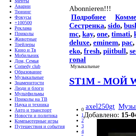
Менты
Аварии
Abonnieren!!!
Тюнинг
Подробнее
Комме
Фокусы
+100500
Сестренка
,
sido
,
bus
Реклама
mc
,
kay
,
one
,
timati
,
Приколы
Животные
deluxe
,
eminem
,
pac
Трейлеры
eko
,
fresh
,
piitbull
,
s
Кино и Тв
Мобильник
ronal
Дом, Семья
Comedy club
Музыкальные
Образование
Музыкальные
ST1M - МОЙ 
Знаменитости
Люди и блоги
Мультфильмы
Приколы на ТВ
axel250gt
Музы
Наука и техника
0
Авто и транспорт
Добавлено:
15-0
1
Новости и политика
2
Компьютерные игры
3
Путешествия и события
4