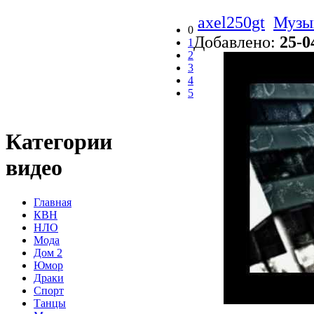
axel250gt
Музы
0
Добавлено:
25-0
1
2
3
4
5
Категории
видео
Главная
КВН
НЛО
Мода
Дом 2
Юмор
Драки
Спорт
Танцы