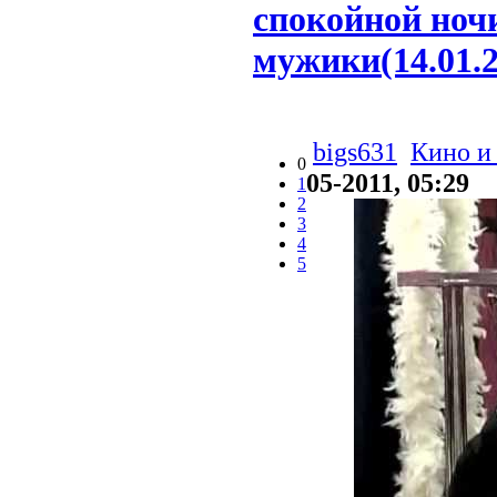
спокойной ноч
мужики(14.01.20
bigs631
Кино и
0
05-2011, 05:29
1
2
3
4
5