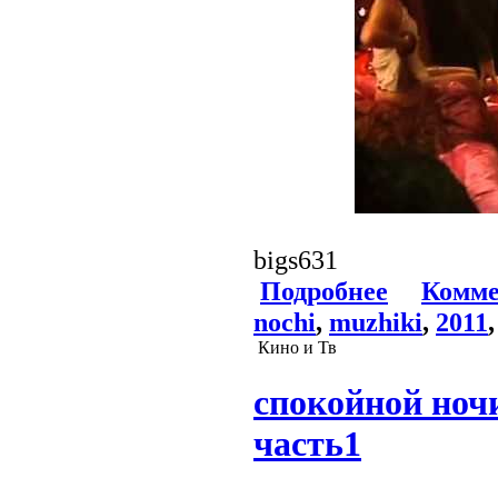
bigs631
Подробнее
Комме
nochi
,
muzhiki
,
2011
Кино и Тв
спокойной ночи
часть1