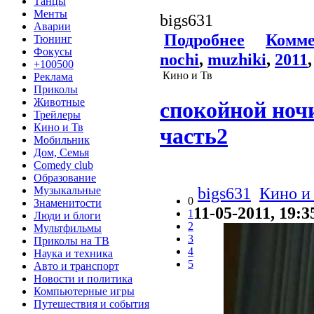
Танцы
Менты
bigs631
Аварии
Подробнее
Комме
Тюнинг
Фокусы
nochi
,
muzhiki
,
2011
+100500
Кино и Тв
Реклама
Приколы
Животные
спокойной ночи
Трейлеры
Кино и Тв
часть2
Мобильник
Дом, Семья
Comedy club
Образование
bigs631
Кино и
Музыкальные
0
Знаменитости
11-05-2011, 19:3
1
Люди и блоги
2
Мультфильмы
3
Приколы на ТВ
4
Наука и техника
5
Авто и транспорт
Новости и политика
Компьютерные игры
Путешествия и события