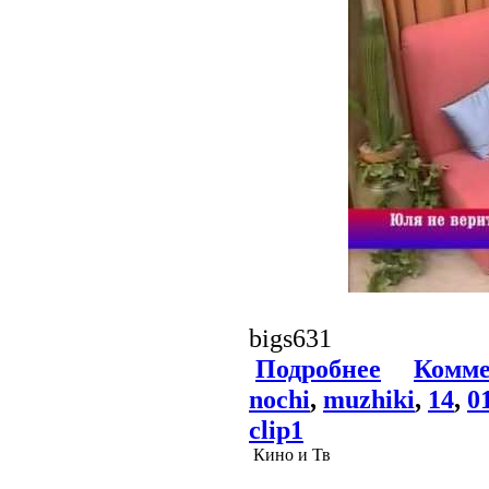
bigs631
Подробнее
Комме
nochi
,
muzhiki
,
14
,
0
clip1
Кино и Тв