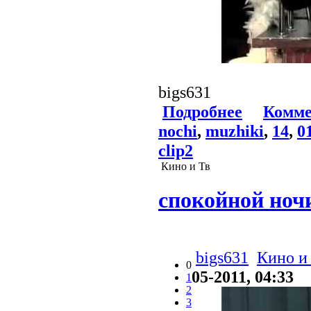
bigs631
Подробнее
Комме
nochi
,
muzhiki
,
14
,
0
clip2
Кино и Тв
спокойной ночи
bigs631
Кино и
0
05-2011, 04:33
1
2
3