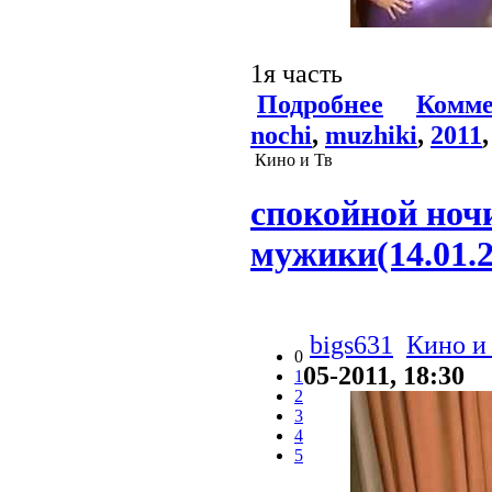
1я часть
Подробнее
Комме
nochi
,
muzhiki
,
2011
Кино и Тв
спокойной ноч
мужики(14.01.20
bigs631
Кино и
0
05-2011, 18:30
1
2
3
4
5