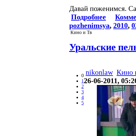
Давай поженимся. С
Подробнее
Комме
pozhenimsya
,
2010
,
0
Кино и Тв
Уральские пель
nikonlaw
Кино 
0
26-06-2011, 05:2
1
2
3
4
5