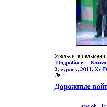
Уральские пельмени 
Подробнее
Комме
2
,
vypusk
,
2011
,
XviD
Драки
Дорожные вой
vesreb
Др