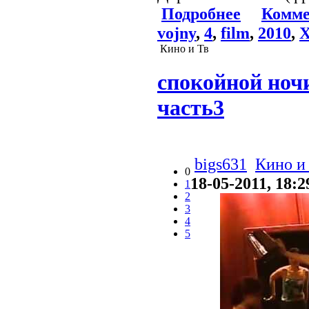
Подробнее
Комме
vojny
,
4
,
film
,
2010
,
X
Кино и Тв
спокойной ночи
часть3
bigs631
Кино и
0
18-05-2011, 18:2
1
2
3
4
5