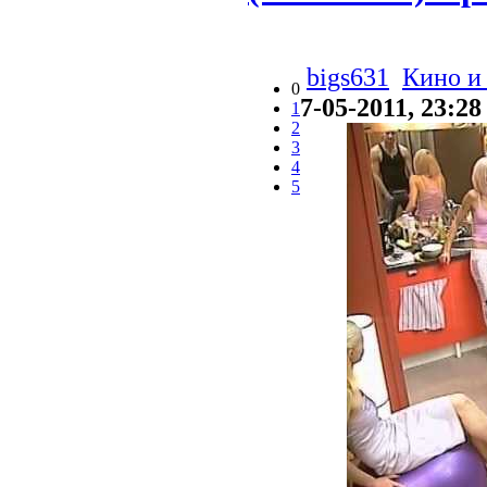
bigs631
Кино и
0
7-05-2011, 23:28
1
2
3
4
5