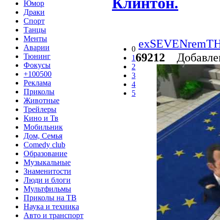
Клинтон.
Юмор
Драки
Спорт
Танцы
Менты
exSEVENremT
Аварии
0
69212
Добавле
Тюнинг
1
Фокусы
2
+100500
3
Реклама
4
Приколы
5
Животные
Трейлеры
Кино и Тв
Мобильник
Дом, Семья
Comedy club
Образование
Музыкальные
Знаменитости
Люди и блоги
Мультфильмы
Приколы на ТВ
Наука и техника
Авто и транспорт