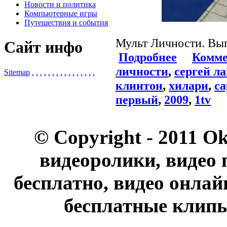
Новости и политика
Компьютерные игры
Путешествия и события
Мульт Личности. Вы
Сайт инфо
Подробнее
Комме
личности
,
сергей л
Sitemap
.
.
.
.
.
.
.
.
.
.
.
.
.
.
.
.
клинтон
,
хилари
,
са
первый
,
2009
,
1tv
© Copyright - 2011 O
видеоролики, видео 
бесплатно, видео онлай
бесплатные клипы