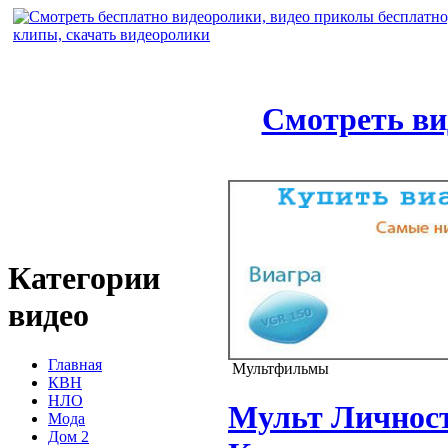
Смотреть ви
Категории
видео
Главная
Мультфильмы
КВН
НЛО
Мульт Личност
Мода
Дом 2