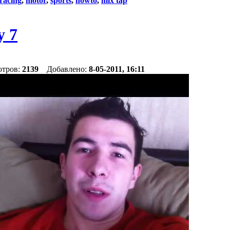
racing
,
motor
,
sports
,
howto
,
mix tap
y 7
отров:
2139
Добавлено:
8-05-2011, 16:11