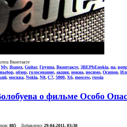
Группа Вконтакте
:
My
,
Ibanez
,
Guitar
,
Группа
,
Вконтакте
,
3BEPbEnokia
,
на
,
воп
выбор
,
обзор
,
голосование
,
акция
,
нокиа
,
носимо
,
Осипов
,
Ил
кий
,
москва
,
Nokla
,
N8
,
C7
,
5800
,
X6
,
moscow
,
russia
олобуева о фильме Особо Опа
тров:
885
Добавлено:
29-04-2011, 03:30