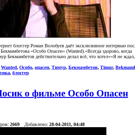
ернет блоггер Роман Волобуев даёт эксклюзивное интервью пос
 Бекмамбетова «Особо Опасен» (Wanted).«Всегда здорово, когда
р Бекмамбетов действительно делал всё, что хотел»«Я не ждал,
:
Wanted
,
Особо
,
опасен
,
Тимур
,
Бекмамбетов
,
Timur
,
Bekmamb
тика
,
блоггер
осик о фильме Особо Опасен
тров:
2669
Добавлено:
28-04-2011, 04:48