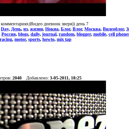
комментариях)Видео дневник зверя)) день 7
:
Day
,
День
,
из
,
жизни
,
Нокиа
,
Блог
,
Влог
,
Москва
,
Видеоблог
,
З
,
Россия
,
blogs
,
daily
,
journal
,
random
,
blogger
,
mobile
,
cell phone
racing
,
motor
,
sports
,
howto
,
mix tap
отров:
2040
Добавлено:
3-05-2011, 18:25