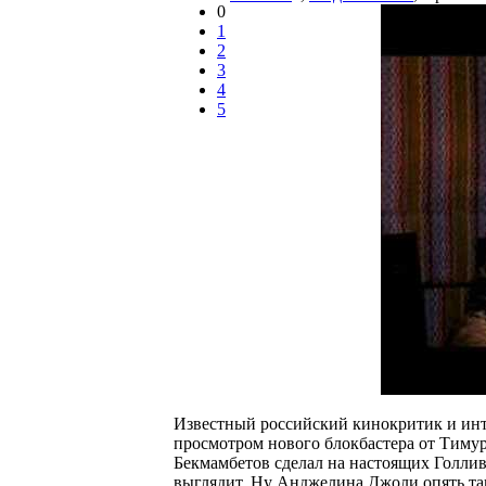
0
1
2
3
4
5
Известный российский кинокритик и инт
просмотром нового блокбастера от Тимур
Бекмамбетов сделал на настоящих Голлив
выглядит. Ну Анджелина Джоли опять та