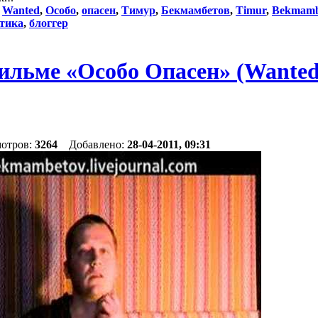
:
Wanted
,
Особо
,
опасен
,
Тимур
,
Бекмамбетов
,
Timur
,
Bekmamb
тика
,
блоггер
ильме «Особо Опасен» (Wanted
мотров:
3264
Добавлено:
28-04-2011, 09:31