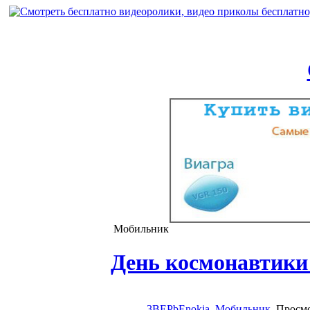
Мобильник
День космонавтики
3BEPbEnokia
Мобильник
, Просм