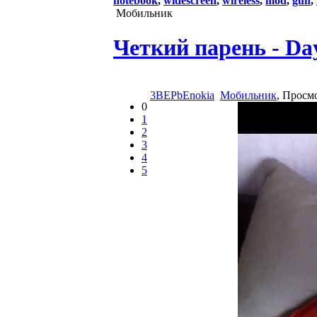
notebook
,
widescreen
,
wireless
,
mod
,
gun
,
Мобильник
Четкий парень - Da
3BEPbEnokia
Мобильник
, Просм
0
1
2
3
4
5