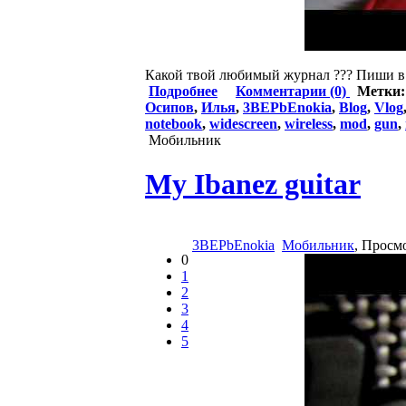
Какой твой любимый журнал ??? Пиши в 
Подробнее
Комментарии (0)
Метки
Осипов
,
Илья
,
3BEPbEnokia
,
Blog
,
Vlog
notebook
,
widescreen
,
wireless
,
mod
,
gun
,
Мобильник
My Ibanez guitar
3BEPbEnokia
Мобильник
, Просм
0
1
2
3
4
5