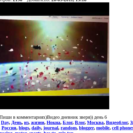
 Пиши в комментариях)Видео дневник зверя)) день 6
:
Day
,
День
,
из
,
жизни
,
Нокиа
,
Блог
,
Влог
,
Москва
,
Видеоблог
,
З
,
Россия
,
blogs
,
daily
,
journal
,
random
,
blogger
,
mobile
,
cell phone