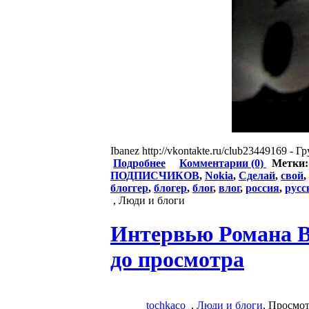
Ibanez http://vkontakte.ru/club23449169 - 
Подробнее
Комментарии (0)
Метки
ПОДПИСЧИКОВ
,
Nokia
,
Сделай
,
свой
,
блоггер
,
блогер
,
блог
,
влог
,
россия
,
русс
, Люди и блоги
Интервью Романа В
до просмотра
tochkaco
,
Люди и блоги
, Просмо