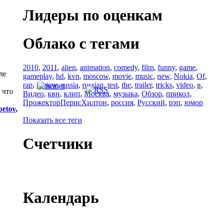
Лидеры по оценкам
Облако с тегами
2010
,
2011
,
alien
,
animation
,
comedy
,
film
,
funny
,
game
,
ле
gameplay
,
hd
,
kvn
,
moscow
,
movie
,
music
,
new
,
Nokia
,
Of
,
rap
,
review
,
russia
,
russian
,
test
,
the
,
trailer
,
tricks
,
video
,
в
,
 что
Видео
,
квн
,
клип
,
Москва
,
музыка
,
Обзор
,
прикол
,
ПрожекторПерисХилтон
,
россия
,
Русский
,
рэп
,
юмор
etov
,
Показать все теги
Счетчики
Календарь