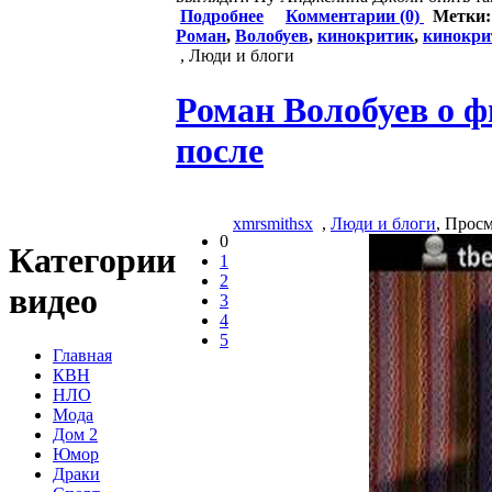
Подробнее
Комментарии (0)
Метки
Роман
,
Волобуев
,
кинокритик
,
кинокри
, Люди и блоги
Роман Волобуев о ф
после
xmrsmithsx
,
Люди и блоги
, Прос
0
Категории
1
2
видео
3
4
5
Главная
КВН
НЛО
Мода
Дом 2
Юмор
Драки