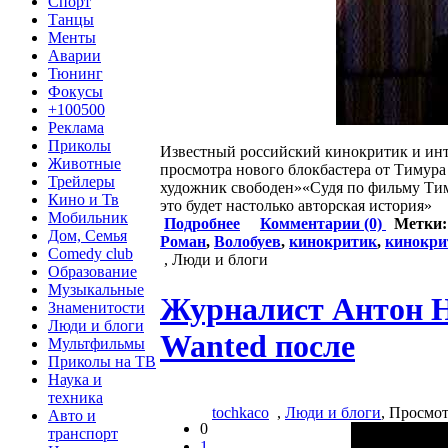
Спорт
Танцы
Менты
Аварии
Тюнинг
Фокусы
+100500
Реклама
Приколы
Известный российский кинокритик и инт
Животные
просмотра нового блокбастера от Тимура
Трейлеры
художник свободен»«Судя по фильму Тиму
Кино и Тв
это будет настолько авторская история»
Мобильник
Подробнее
Комментарии (0)
Метки
Дом, Семья
Роман
,
Волобуев
,
кинокритик
,
кинокри
Comedy club
, Люди и блоги
Образование
Музыкальные
Журналист Антон Н
Знаменитости
Люди и блоги
Wanted после
Мультфильмы
Приколы на ТВ
Наука и
техника
tochkaco
,
Люди и блоги
, Просмо
Авто и
0
транспорт
1