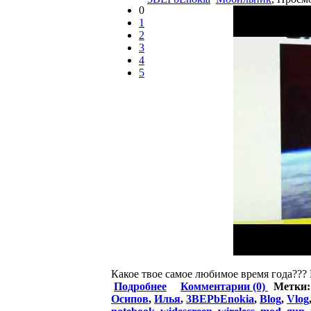
0
1
2
3
4
5
Какое твое самое любимое время года???
Подробнее
Комментарии (0)
Метки
Осипов
,
Илья
,
3BEPbEnokia
,
Blog
,
Vlog