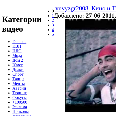
vuvyzgr2008
Кино и Т
0
Добавлено:
27-06-2011,
1
Категории
2
3
видео
4
5
Главная
КВН
НЛО
Мода
Дом 2
Юмор
Драки
Спорт
Танцы
Менты
Аварии
Тюнинг
Фокусы
+100500
Реклама
Приколы