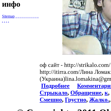
инфо
Sitemap
.
.
.
.
.
.
.
.
.
.
.
.
.
.
.
.
оф сайт - http://strikalo.co
http://itirra.com/Лина Лома
(Украина)lina.lomakina@gm
Подробнее
Комментари
Стрыкало
,
Обращение
,
к
,
Смешно
,
Грустно
,
Жалко.