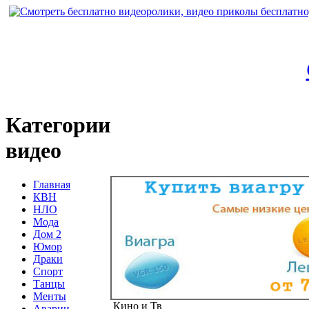
Категории
видео
Главная
КВН
НЛО
Мода
Дом 2
Юмор
Драки
Спорт
Танцы
Менты
Кино и Тв
Аварии