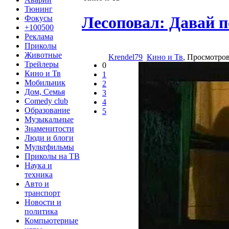
Тюнинг
Лесоповал: Давай 
Фокусы
+100500
Реклама
Приколы
Животные
Krendel79
Кино и Тв
, Просмотро
Трейлеры
0
Кино и Тв
1
Мобильник
2
Дом, Семья
3
Comedy club
4
Образование
5
Музыкальные
Знаменитости
Люди и блоги
Мультфильмы
Приколы на ТВ
Наука и
техника
Авто и
транспорт
Новости и
политика
Компьютерные