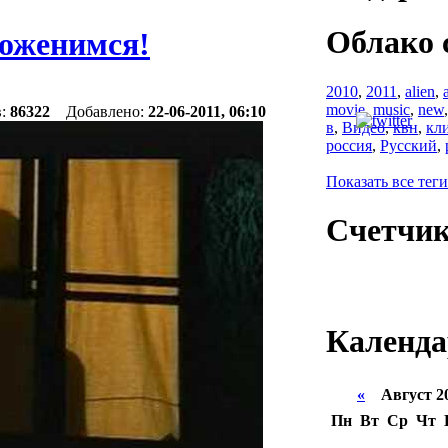
Облако 
поженимся!
2010
,
2011
,
alien
,
movie
,
music
,
new
в:
86322
Добавлено:
22-06-2011, 06:10
в
,
Видео
,
квн
,
кл
россия
,
Русский
,
Показать все теги
Счетчи
Календа
«
Август 2
Пн
Вт
Ср
Чт