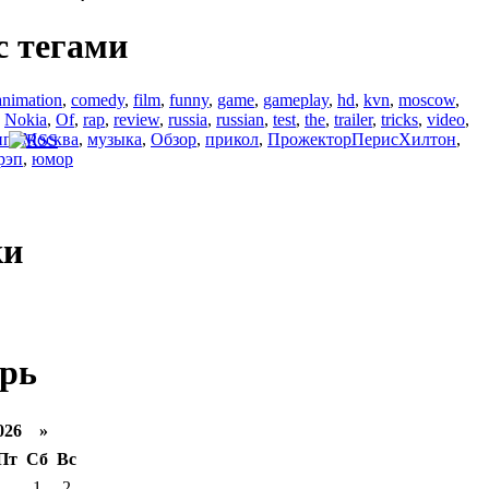
с тегами
animation
,
comedy
,
film
,
funny
,
game
,
gameplay
,
hd
,
kvn
,
moscow
,
,
Nokia
,
Of
,
rap
,
review
,
russia
,
russian
,
test
,
the
,
trailer
,
tricks
,
video
,
ип
,
Москва
,
музыка
,
Обзор
,
прикол
,
ПрожекторПерисХилтон
,
рэп
,
юмор
ки
рь
026 »
Пт
Сб
Вс
1
2