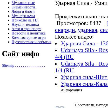
Ударная Сила - Умни
Музыкальные
Знаменитости
Люди и блоги
Продолжительность в
Мультфильмы
Приколы на ТВ
Просмотров: 8437
Наука и техника
снаряди
,
ударная
,
си
Авто и транспорт
Новости и политика
Похожее видео:
Компьютерные игры
Путешествия и события
Ударная Сила - 13
Udarnaya Sila - Ro
Сайт инфо
4/4 (RU
Udarnaya Sila - Ro
Sitemap
.
.
.
.
.
.
.
.
.
.
.
.
.
.
.
.
1/4 (RU
Ударная сила-Щит 
Ударная сила-Кала
Информация
Посетители, находя