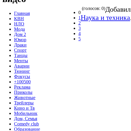
Добави
(голосов: 0)
0
Главная
Наука и техника
1
КВН
2
НЛО
3
Мода
4
Дом 2
5
Юмор
Драки
Спорт
Танцы
Менты
Аварии
Тюнинг
Фокусы
+100500
Реклама
Приколы
Животные
Трейлеры
Кино и Тв
Мобильник
Дом, Семья
Comedy club
Образование