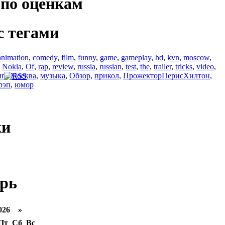
по оценкам
с тегами
animation
,
comedy
,
film
,
funny
,
game
,
gameplay
,
hd
,
kvn
,
moscow
,
,
Nokia
,
Of
,
rap
,
review
,
russia
,
russian
,
test
,
the
,
trailer
,
tricks
,
video
,
ип
,
Москва
,
музыка
,
Обзор
,
прикол
,
ПрожекторПерисХилтон
,
рэп
,
юмор
ки
рь
026 »
Пт
Сб
Вс