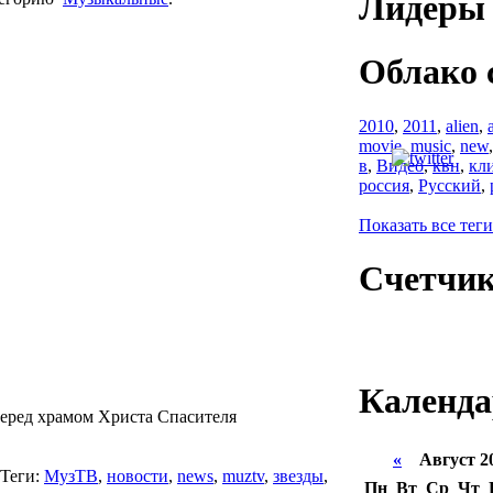
Лидеры 
Облако 
2010
,
2011
,
alien
,
movie
,
music
,
new
в
,
Видео
,
квн
,
кл
россия
,
Русский
,
Показать все теги
Счетчи
Календа
перед храмом Христа Спасителя
«
Август 2
Теги:
МузТВ
,
новости
,
news
,
muztv
,
звезды
,
Пн
Вт
Ср
Чт