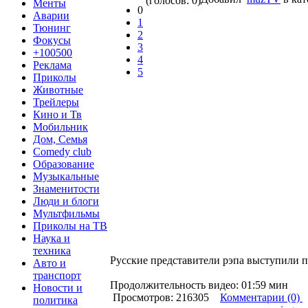
(голосов: 0)
Менты
0
Аварии
1
Тюнинг
2
Фокусы
3
+100500
4
Реклама
5
Приколы
Животные
Трейлеры
Кино и Тв
Мобильник
Дом, Семья
Comedy club
Образование
Музыкальные
Знаменитости
Люди и блоги
Мультфильмы
Приколы на ТВ
Наука и
техника
Русские представители рэпа выступили 
Авто и
транспорт
Продолжительность видео: 01:59 мин
Новости и
Просмотров: 216305
Комментарии (0)
политика