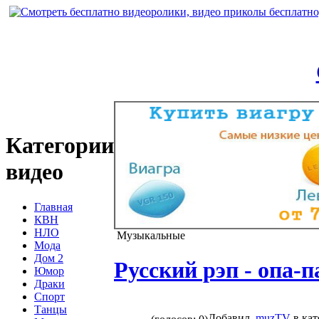
Категории
видео
Главная
КВН
НЛО
Музыкальные
Мода
Дом 2
Русский рэп - опа-п
Юмор
Драки
Спорт
Танцы
Добавил
muzTV
в ка