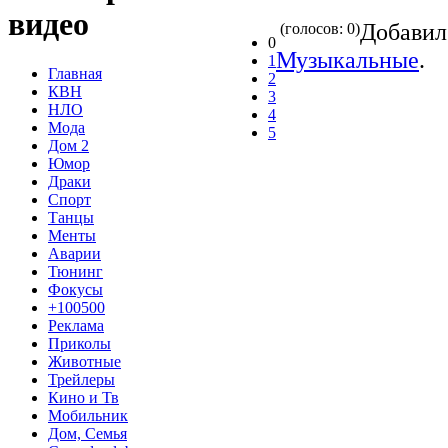
видео
Добави
(голосов: 0)
0
Музыкальные
.
1
Главная
2
КВН
3
НЛО
4
Мода
5
Дом 2
Юмор
Драки
Спорт
Танцы
Менты
Аварии
Тюнинг
Фокусы
+100500
Реклама
Приколы
Животные
Трейлеры
Кино и Тв
Мобильник
Дом, Семья