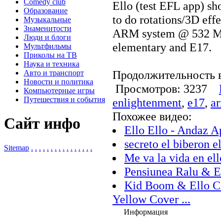
Comedy club
Ello (test EFL app) s
Образование
to do rotations/3D eff
Музыкальные
Знаменитости
ARM system @ 532 Mhz
Люди и блоги
elementary and E17.
Мультфильмы
Приколы на ТВ
Наука и техника
Продолжительность в
Авто и транспорт
Новости и политика
Просмотров: 3237
Компьютерные игры
Путешествия и события
enlightenment
,
e17
,
a
Похожее видео:
Сайт инфо
Ello Ello - Andaz 
secreto el biberon el
Sitemap
.
.
.
.
.
.
.
.
.
.
.
.
.
.
.
.
Me va la vida en el
Pensiunea Ralu & E
Kid Boom & Ello C 
Yellow Cover ...
Информация