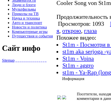
Знаменитости
Cooler Song von St1m
Люди и блоги
Мультфильмы
Приколы на ТВ
Продолжительность в
Наука и техника
Просмотров: 1093
Авто и транспорт
Новости и политика
я
,
открою
,
глаза
Компьютерные игры
Путешествия и события
Похожее видео:
St1m - Посмотри в
Сайт инфо
st1m aka serjoga -y
St1m - Voina
Sitemap
.
.
.
.
.
.
.
.
.
.
.
.
.
.
.
.
St1m - aggro
st1m - Ya-Rap (lon
Информация
Посетители, находя
комментарии в данн