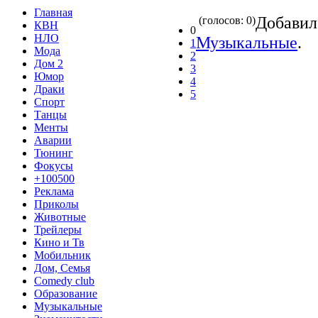
Главная
Добави
(голосов: 0)
КВН
0
НЛО
Музыкальные
.
1
Мода
2
Дом 2
3
Юмор
4
Драки
5
Спорт
Танцы
Менты
Аварии
Тюнинг
Фокусы
+100500
Реклама
Приколы
Животные
Трейлеры
Кино и Тв
Мобильник
Дом, Семья
Comedy club
Образование
Музыкальные