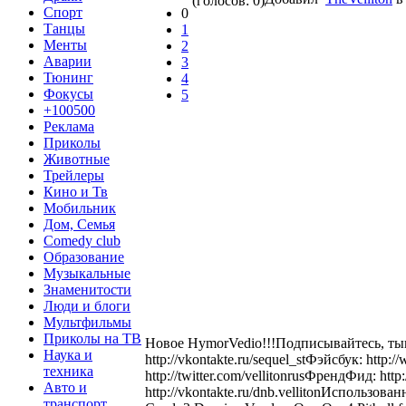
(голосов: 0)
Спорт
0
Танцы
1
Менты
2
Аварии
3
Тюнинг
4
Фокусы
5
+100500
Реклама
Приколы
Животные
Трейлеры
Кино и Тв
Мобильник
Дом, Семья
Comedy club
Образование
Музыкальные
Знаменитости
Люди и блоги
Мультфильмы
Приколы на ТВ
Новое HymorVedio!!!Подписывайтесь, тык
Наука и
http://vkontakte.ru/sequel_stФэйсбук: http:
техника
http://twitter.com/vellitonrusФрендФид: htt
Авто и
http://vkontakte.ru/dnb.vellitonИспользова
транспорт