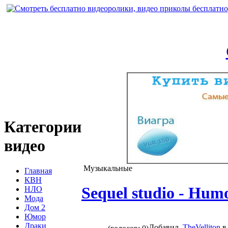
Категории
видео
Музыкальные
Главная
КВН
Sequel studio - Hum
НЛО
Мода
Дом 2
Юмор
Драки
Добавил
TheVelliton
в