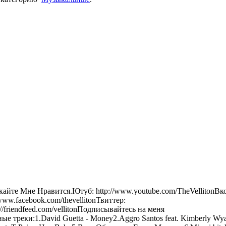
айте Мне Нравится.Ютуб: http://www.youtube.com/TheVellitonВко
//www.facebook.com/thevellitonТвиттер:
p://friendfeed.com/vellitonПодписывайтесь на меня
нные треки:1.David Guetta - Money2.Aggro Santos feat. Kimberly Wyat