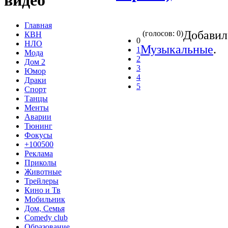
видео
Главная
Добави
(голосов: 0)
КВН
0
НЛО
Музыкальные
.
1
Мода
2
Дом 2
3
Юмор
4
Драки
5
Спорт
Танцы
Менты
Аварии
Тюнинг
Фокусы
+100500
Реклама
Приколы
Животные
Трейлеры
Кино и Тв
Мобильник
Дом, Семья
Comedy club
Образование