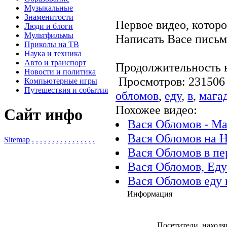
Музыкальные
Знаменитости
Первое видео, котор
Люди и блоги
Мультфильмы
Написать Васе письм
Приколы на ТВ
Наука и техника
Авто и транспорт
Продолжительность в
Новости и политика
Просмотров: 2315
Компьютерные игры
Путешествия и события
обломов
,
еду
,
в
,
мага
Похожее видео:
Сайт инфо
Вася Обломов - Ма
Вася Обломов на 
Sitemap
.
.
.
.
.
.
.
.
.
.
.
.
.
.
.
.
Вася Обломов в пе
Вася Обломов, Еду 
Вася Обломов еду 
Информация
Посетители, находя