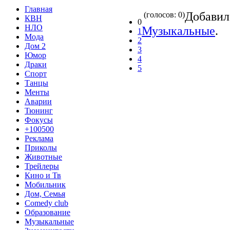
Главная
Добави
(голосов: 0)
КВН
0
НЛО
Музыкальные
.
1
Мода
2
Дом 2
3
Юмор
4
Драки
5
Спорт
Танцы
Менты
Аварии
Тюнинг
Фокусы
+100500
Реклама
Приколы
Животные
Трейлеры
Кино и Тв
Мобильник
Дом, Семья
Comedy club
Образование
Музыкальные