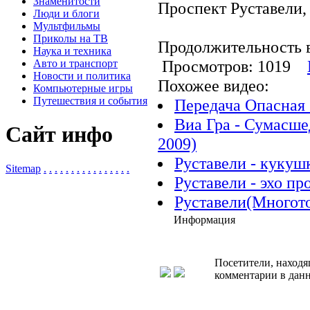
Знаменитости
Проспект Руставели, 
Люди и блоги
Мультфильмы
Приколы на ТВ
Продолжительность в
Наука и техника
Просмотров: 1019
Авто и транспорт
Новости и политика
Похожее видео:
Компьютерные игры
Путешествия и события
Передача Опасная 
Виа Гра - Сумасше
Сайт инфо
2009)
Руставели - кукуш
Sitemap
.
.
.
.
.
.
.
.
.
.
.
.
.
.
.
.
Руставели - эхо п
Руставели(Многото
Информация
Посетители, находя
комментарии в данн