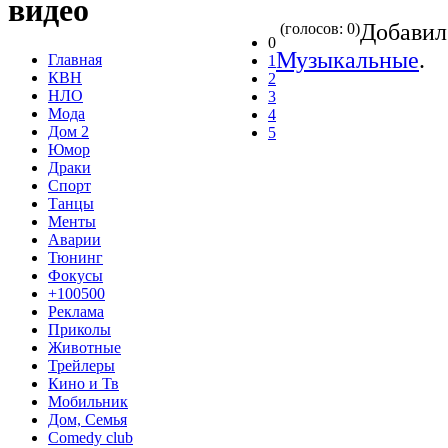
видео
Добави
(голосов: 0)
0
Музыкальные
.
Главная
1
КВН
2
НЛО
3
Мода
4
Дом 2
5
Юмор
Драки
Спорт
Танцы
Менты
Аварии
Тюнинг
Фокусы
+100500
Реклама
Приколы
Животные
Трейлеры
Кино и Тв
Мобильник
Дом, Семья
Comedy club