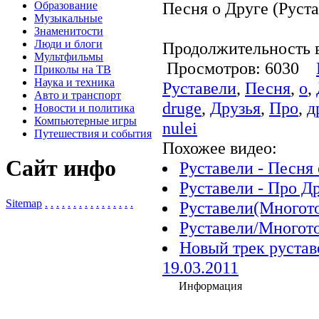
Песня о Друге (Руста
Образование
Музыкальные
Знаменитости
Люди и блоги
Продолжительность в
Мультфильмы
Просмотров: 6030
Приколы на ТВ
Наука и техника
Руставели
,
Песня
,
о
,
Авто и транспорт
druge
,
Друзья
,
Про
,
д
Новости и политика
Компьютерные игры
nulei
Путешествия и события
Похожее видео:
Сайт инфо
Руставели - Песня 
Руставели - Про Д
Sitemap
.
.
.
.
.
.
.
.
.
.
.
.
.
.
.
.
Руставели(Многото
Руставели/Многот
Новый трек руста
19.03.2011
Информация