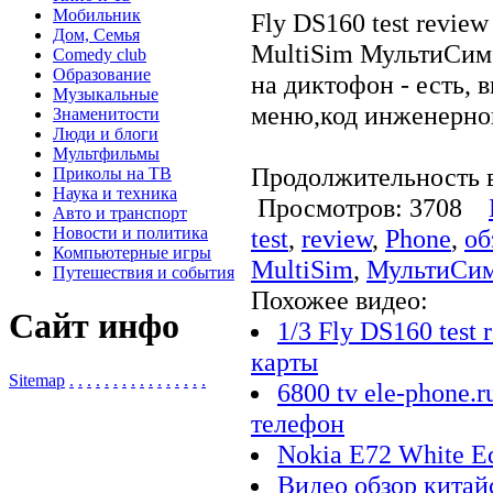
Мобильник
Fly DS160 test revie
Дом, Семья
MultiSim МультиСим 1
Comedy club
Образование
на диктофон - есть, 
Музыкальные
меню,код инженерног
Знаменитости
Люди и блоги
Мультфильмы
Продолжительность в
Приколы на ТВ
Наука и техника
Просмотров: 3708
Авто и транспорт
Новости и политика
test
,
review
,
Phone
,
об
Компьютерные игры
MultiSim
,
МультиСи
Путешествия и события
Похожее видео:
Сайт инфо
1/3 Fly DS160 test
карты
Sitemap
.
.
.
.
.
.
.
.
.
.
.
.
.
.
.
.
6800 tv ele-phone.
телефон
Nokia E72 White Ed
Видео обзор китай