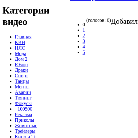
Категории
видео
Добави
(голосов: 0)
0
1
2
Главная
3
КВН
4
НЛО
5
Мода
Дом 2
Юмор
Драки
Спорт
Танцы
Менты
Аварии
Тюнинг
Фокусы
+100500
Реклама
Приколы
Животные
Трейлеры
Кино и Тв