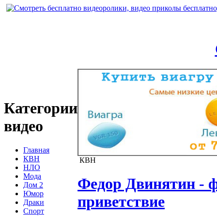
Категории
видео
Главная
КВН
КВН
НЛО
Мода
Федор Двинятин - 
Дом 2
Юмор
приветствие
Драки
Спорт