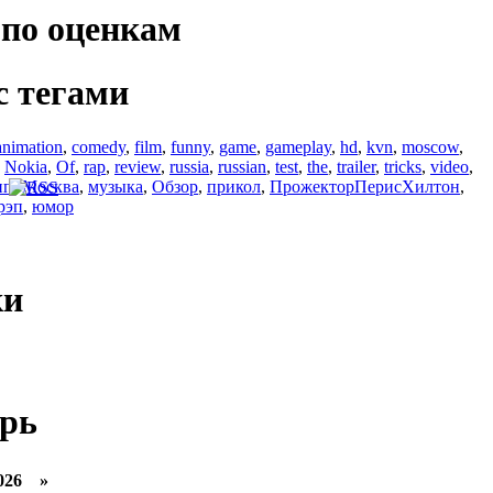
по оценкам
с тегами
animation
,
comedy
,
film
,
funny
,
game
,
gameplay
,
hd
,
kvn
,
moscow
,
,
Nokia
,
Of
,
rap
,
review
,
russia
,
russian
,
test
,
the
,
trailer
,
tricks
,
video
,
ип
,
Москва
,
музыка
,
Обзор
,
прикол
,
ПрожекторПерисХилтон
,
рэп
,
юмор
ки
рь
026 »