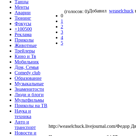
Танцы
Менты
Добавил
weaselchuck
(голосов: 0)
Аварии
0
Тюнинг
1
Фокусы
2
+100500
3
Реклама
4
Приколы
5
Животные
Трейлеры
Кино и Тв
Мобильник
Дом, Семья
Comedy club
Образование
Музыкальные
Знаменитости
Люди и блоги
Мультфильмы
Приколы на ТВ
Наука и
техника
Авто и
http://weaselchuck.livejournal.com/Федор
транспорт
Новости и