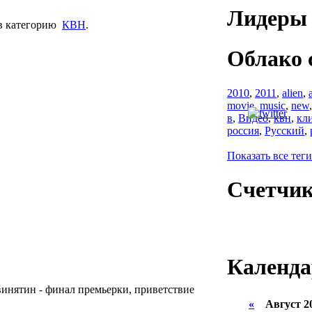
Лидеры 
в категорию
КВН
.
Облако 
2010
,
2011
,
alien
,
movie
,
music
,
new
в
,
Видео
,
квн
,
кл
россия
,
Русский
,
Показать все теги
Счетчи
Календа
 Двинятин - финал премьерки, приветствие
«
Август 2