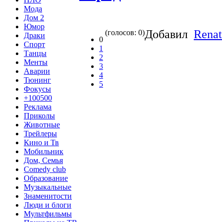
Мода
Дом 2
Юмор
Добавил
Renat
(голосов: 0)
Драки
0
Спорт
1
Танцы
2
Менты
3
Аварии
4
Тюнинг
5
Фокусы
+100500
Реклама
Приколы
Животные
Трейлеры
Кино и Тв
Мобильник
Дом, Семья
Comedy club
Образование
Музыкальные
Знаменитости
Люди и блоги
Мультфильмы