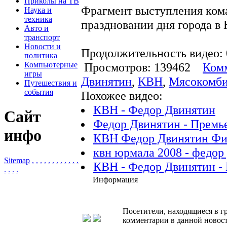
Приколы на ТВ
Фрагмент выступления ком
Наука и
техника
праздновании дня города в
Авто и
транспорт
Новости и
Продолжительность видео: 
политика
Компьютерные
Просмотров: 139462
Комм
игры
Двинятин
,
КВН
,
Мясокомби
Путешествия и
события
Похожее видео:
КВН - Федор Двинятин
Сайт
Федор Двинятин - Премье
инфо
КВН Федор Двинятин Фи
квн юрмала 2008 - федор
Sitemap
.
.
.
.
.
.
.
.
.
.
.
.
КВН - Федор Двинятин -
.
.
.
.
Информация
Посетители, находящиеся в 
комментарии в данной новост