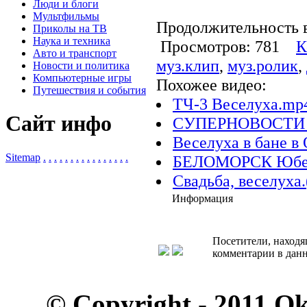
Люди и блоги
Мультфильмы
Продолжительность в
Приколы на ТВ
Наука и техника
Просмотров: 781
К
Авто и транспорт
муз.клип
,
муз.ролик
,
Новости и политика
Компьютерные игры
Похожее видео:
Путешествия и события
ТЧ-3 Веселуха.mp
Сайт инфо
СУПЕРНОВОСТИ ве
Веселуха в бане в
Sitemap
.
.
.
.
.
.
.
.
.
.
.
.
.
.
.
.
БЕЛОМОРСК Юбелей
Свадьба, веселуха.
Информация
Посетители, находя
комментарии в данн
© Copyright - 2011 O