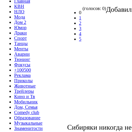
Главная
КВН
Добави
(голосов: 0)
НЛО
0
Мода
1
Дом 2
2
Юмор
3
Драки
4
Спорт
5
Танцы
Менты
Аварии
Тюнинг
Фокусы
+100500
Реклама
Приколы
Животные
Трейлеры
Кино и Тв
Мобильник
Дом, Семья
Comedy club
Образование
Музыкальные
Сибиряки никогда не
Знаменитости