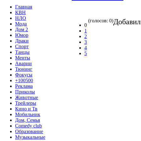
Главная
КВН
НЛО
Добави
(голосов: 0)
Мода
0
Дом 2
1
Юмор
2
Драки
3
Спорт
4
Танцы
5
Менты
Аварии
Тюнинг
Фокусы
+100500
Реклама
Приколы
Животные
Трейлеры
Кино и Тв
Мобильник
Дом, Семья
Comedy club
Образование
Музыкальные