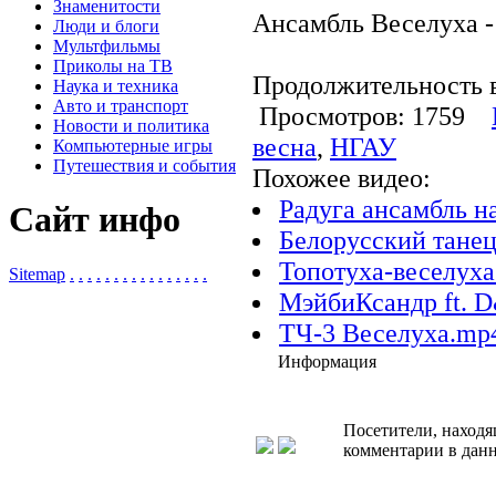
Знаменитости
Ансамбль Веселуха -
Люди и блоги
Мультфильмы
Приколы на ТВ
Продолжительность в
Наука и техника
Авто и транспорт
Просмотров: 1759
Новости и политика
весна
,
НГАУ
Компьютерные игры
Путешествия и события
Похожее видео:
Радуга ансамбль н
Сайт инфо
Белорусский тане
Топотуха-веселуха
Sitemap
.
.
.
.
.
.
.
.
.
.
.
.
.
.
.
.
МэйбиКсандр ft. D
ТЧ-3 Веселуха.mp
Информация
Посетители, находя
комментарии в данн