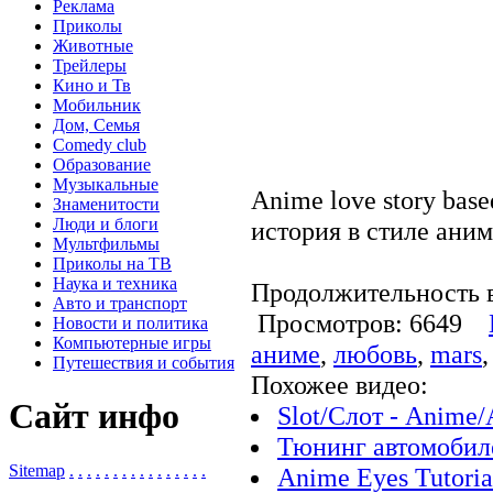
Реклама
Приколы
Животные
Трейлеры
Кино и Тв
Мобильник
Дом, Семья
Comedy club
Образование
Музыкальные
Anime love story bas
Знаменитости
Люди и блоги
история в стиле ани
Мультфильмы
Приколы на ТВ
Наука и техника
Продолжительность в
Авто и транспорт
Просмотров: 6649
Новости и политика
Компьютерные игры
аниме
,
любовь
,
mars
Путешествия и события
Похожее видео:
Сайт инфо
Slot/Слот - Anime/
Тюнинг автомобил
Sitemap
.
.
.
.
.
.
.
.
.
.
.
.
.
.
.
.
Anime Eyes Tutoria