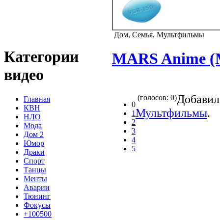
Дом, Семья, Мультфильмы
Категории
MARS Anime (
видео
Добави
(голосов: 0)
Главная
0
КВН
Мультфильмы
.
1
НЛО
2
Мода
3
Дом 2
4
Юмор
5
Драки
Спорт
Танцы
Менты
Аварии
Тюнинг
Фокусы
+100500