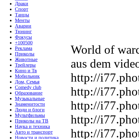
Драки
Спорт
Танцы
Менты
Аварии
Тюнинг
Фокусы
+100500
World of war
Реклама
Приколы
Животные
aus dem video
Трейлеры
Кино и Тв
http://i77.ph
Мобильник
Дом, Семья
Comedy club
http://i77.ph
Образование
Музыкальные
http://i77.p
Знаменитости
Люди и блоги
Мультфильмы
http://i77.p
Приколы на ТВ
Наука и техника
http://i77.p
Авто и транспорт
Новости и политика