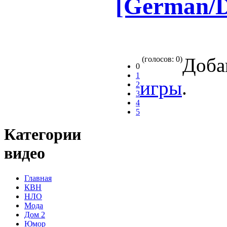
[German/D
Доба
(голосов: 0)
0
1
игры
.
2
3
4
5
Категории
видео
Главная
КВН
НЛО
Мода
Дом 2
Юмор