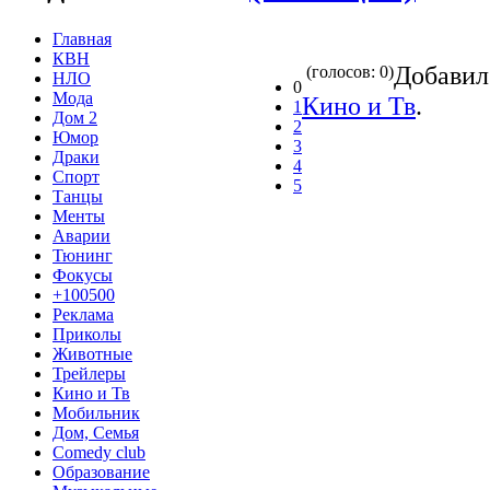
Главная
КВН
Добави
(голосов: 0)
НЛО
0
Мода
Кино и Тв
.
1
Дом 2
2
Юмор
3
Драки
4
Спорт
5
Танцы
Менты
Аварии
Тюнинг
Фокусы
+100500
Реклама
Приколы
Животные
Трейлеры
Кино и Тв
Мобильник
Дом, Семья
Comedy club
Образование