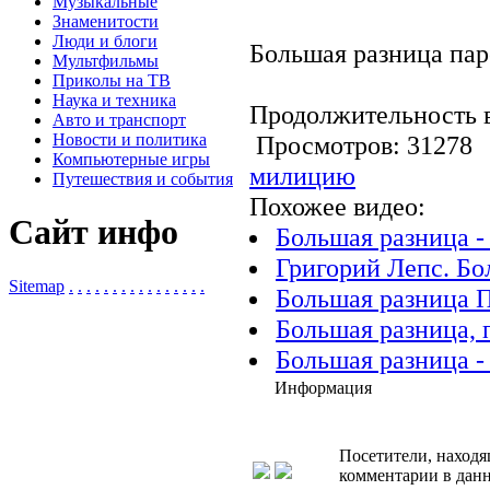
Музыкальные
Знаменитости
Люди и блоги
Большая разница па
Мультфильмы
Приколы на ТВ
Наука и техника
Продолжительность в
Авто и транспорт
Новости и политика
Просмотров: 3127
Компьютерные игры
милицию
Путешествия и события
Похожее видео:
Сайт инфо
Большая разница -
Григорий Лепс. Бо
Sitemap
.
.
.
.
.
.
.
.
.
.
.
.
.
.
.
.
Большая разница 
Большая разница, 
Большая разница -
Информация
Посетители, находя
комментарии в данн