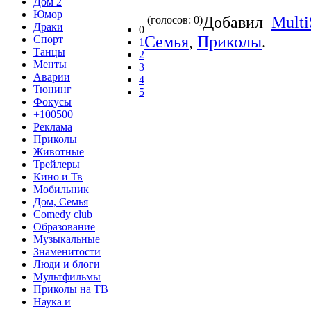
Дом 2
Юмор
Добавил
Multi
(голосов: 0)
Драки
0
Семья
,
Приколы
.
Спорт
1
Танцы
2
Менты
3
Аварии
4
Тюнинг
5
Фокусы
+100500
Реклама
Приколы
Животные
Трейлеры
Кино и Тв
Мобильник
Дом, Семья
Comedy club
Образование
Музыкальные
Знаменитости
Люди и блоги
Мультфильмы
Приколы на ТВ
Наука и