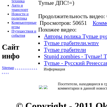
техника
Тупые ДПС!=)
Авто и
транспорт
Новости и
Продолжительность видео: 
политика
Просмотров: 50651
Комме
Компьютерные
игры
Похожее видео:
Путешествия и
Авторы ролика Тупые рус
события
Тупые грабители.wmv
Сайт
Тупые грабители
инфо
Stupid zombies - Тупые! 
Тупые - Русский Ренесса
Sitemap
.
.
.
.
.
.
.
.
.
.
.
.
Информация
.
.
.
.
Посетители, находящиеся в 
комментарии в данной новост
© Copyright - 2011 O