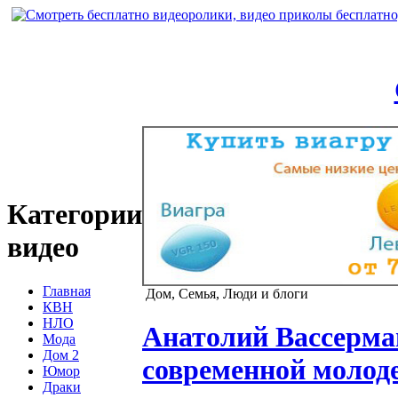
Категории
видео
Главная
Дом, Семья, Люди и блоги
КВН
НЛО
Анатолий Вассерман
Мода
Дом 2
современной молод
Юмор
Драки