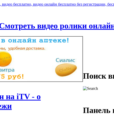
Смотреть видео ролики онлай
Поиск в
 на iТV - о
ежи
Панель 