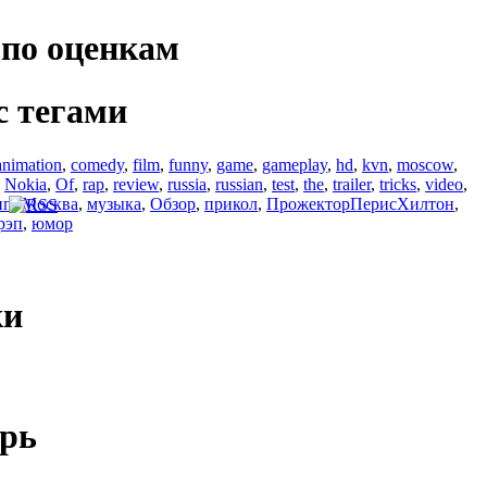
по оценкам
с тегами
animation
,
comedy
,
film
,
funny
,
game
,
gameplay
,
hd
,
kvn
,
moscow
,
,
Nokia
,
Of
,
rap
,
review
,
russia
,
russian
,
test
,
the
,
trailer
,
tricks
,
video
,
ип
,
Москва
,
музыка
,
Обзор
,
прикол
,
ПрожекторПерисХилтон
,
рэп
,
юмор
ки
рь