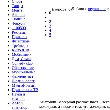
Спорт
Танцы
Добавил
negumanno
в
(голосов: 0)
Менты
0
Аварии
1
Тюнинг
2
Фокусы
3
+100500
4
Реклама
5
Приколы
Животные
Трейлеры
Кино и Тв
Мобильник
Дом, Семья
Comedy club
Образование
Музыкальные
Знаменитости
Люди и блоги
Мультфильмы
Приколы на ТВ
Наука и
техника
Анатолий Вассерман рассказывает Алек
Авто и
молодежи, а также о том, что молодежь в
транспорт