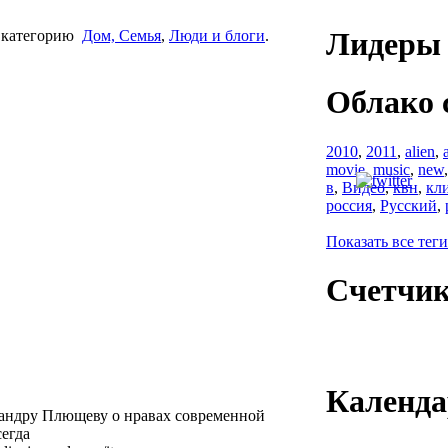
Лидеры 
 категорию
Дом, Семья
,
Люди и блоги
.
Облако 
2010
,
2011
,
alien
,
movie
,
music
,
new
в
,
Видео
,
квн
,
кл
россия
,
Русский
,
Показать все теги
Счетчи
Календа
сандру Плющеву о нравах современной
сегда