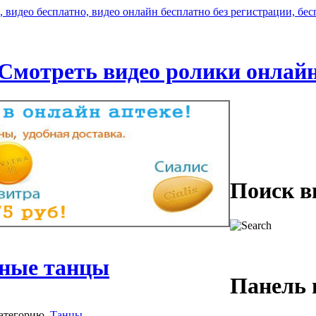
Смотреть видео ролики онлай
Поиск в
нные танцы
Панель 
атегорию
Танцы
.