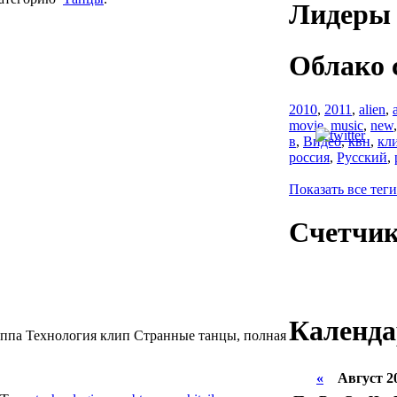
Лидеры 
Облако 
2010
,
2011
,
alien
,
movie
,
music
,
new
в
,
Видео
,
квн
,
кл
россия
,
Русский
,
Показать все теги
Счетчи
Календа
onгруппа Технология клип Странные танцы, полная
«
Август 2