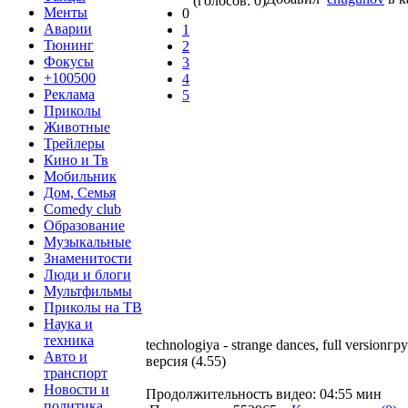
(голосов: 0)
Менты
0
Аварии
1
Тюнинг
2
Фокусы
3
+100500
4
Реклама
5
Приколы
Животные
Трейлеры
Кино и Тв
Мобильник
Дом, Семья
Comedy club
Образование
Музыкальные
Знаменитости
Люди и блоги
Мультфильмы
Приколы на ТВ
Наука и
техника
technologiya - strange dances, full versi
Авто и
версия (4.55)
транспорт
Новости и
Продолжительность видео: 04:55 мин
политика