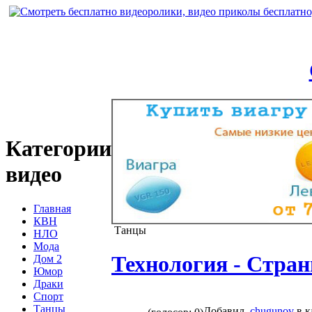
Категории
видео
Главная
КВН
Танцы
НЛО
Мода
Технология - Стра
Дом 2
Юмор
Драки
Спорт
Танцы
Добавил
chugunov
в к