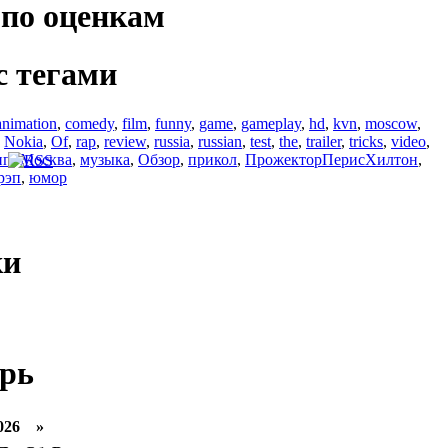
по оценкам
с тегами
animation
,
comedy
,
film
,
funny
,
game
,
gameplay
,
hd
,
kvn
,
moscow
,
,
Nokia
,
Of
,
rap
,
review
,
russia
,
russian
,
test
,
the
,
trailer
,
tricks
,
video
,
ип
,
Москва
,
музыка
,
Обзор
,
прикол
,
ПрожекторПерисХилтон
,
рэп
,
юмор
ки
рь
026 »