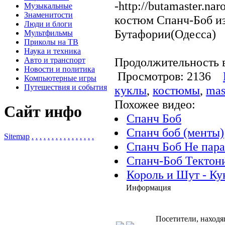
-http://butamaster.na
Музыкальные
Знаменитости
костюм Спанч-Боб из
Люди и блоги
Бутафории(Одесса)
Мультфильмы
Приколы на ТВ
Наука и техника
Продолжительность в
Авто и транспорт
Новости и политика
Просмотров: 2136
Компьютерные игры
Путешествия и события
куклы
,
костюмы
,
mas
Похожее видео:
Сайт инфо
Спанч Боб
Спанч боб (менты)
Sitemap
.
.
.
.
.
.
.
.
.
.
.
.
.
.
.
.
Спанч Боб Не пара
Спанч-Боб Тектон
Король и Шут - Ку
Информация
Посетители, находя