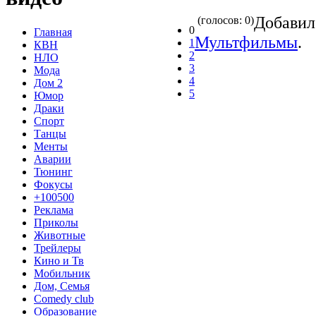
Добави
(голосов: 0)
0
Главная
Мультфильмы
.
1
КВН
2
НЛО
3
Мода
4
Дом 2
5
Юмор
Драки
Спорт
Танцы
Менты
Аварии
Тюнинг
Фокусы
+100500
Реклама
Приколы
Животные
Трейлеры
Кино и Тв
Мобильник
Дом, Семья
Comedy club
Образование