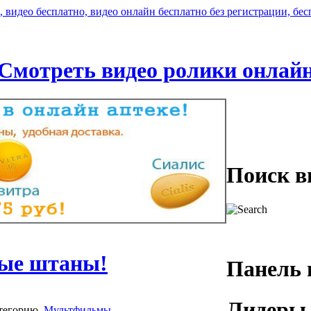
Смотреть видео ролики онлай
Поиск в
ные штаны!
Панель 
Лидеры 
тегорию
Мультфильмы
.