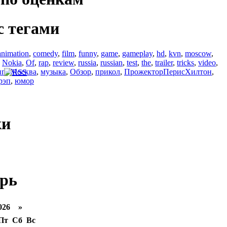
с тегами
animation
,
comedy
,
film
,
funny
,
game
,
gameplay
,
hd
,
kvn
,
moscow
,
,
Nokia
,
Of
,
rap
,
review
,
russia
,
russian
,
test
,
the
,
trailer
,
tricks
,
video
,
ип
,
Москва
,
музыка
,
Обзор
,
прикол
,
ПрожекторПерисХилтон
,
рэп
,
юмор
ки
рь
026 »
Пт
Сб
Вс