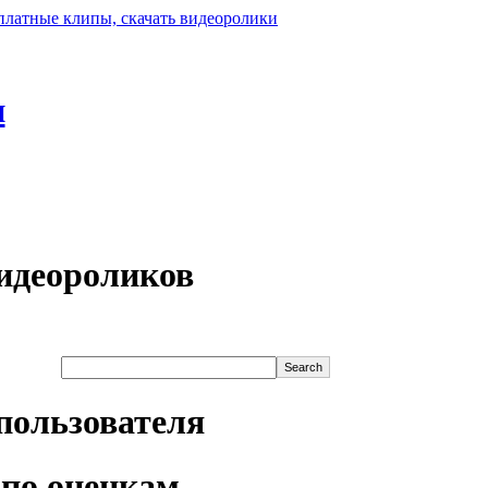
н
идеороликов
пользователя
по оценкам