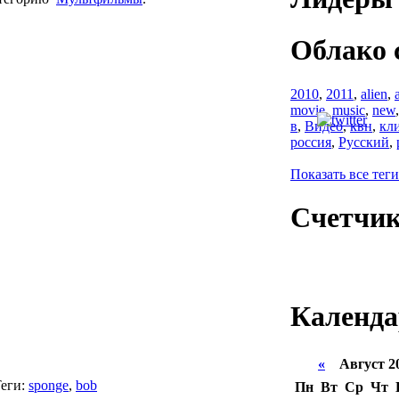
Облако 
2010
,
2011
,
alien
,
movie
,
music
,
new
в
,
Видео
,
квн
,
кл
россия
,
Русский
,
Показать все теги
Счетчи
Календа
«
Август 2
еги:
sponge
,
bob
Пн
Вт
Ср
Чт