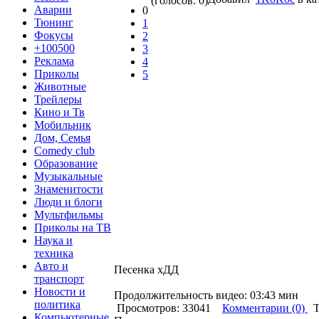
(голосов: 0)
Аварии
0
Тюнинг
1
Фокусы
2
+100500
3
Реклама
4
Приколы
5
Животные
Трейлеры
Кино и Тв
Мобильник
Дом, Семья
Comedy club
Образование
Музыкальные
Знаменитости
Люди и блоги
Мультфильмы
Приколы на ТВ
Наука и
техника
Авто и
Песенка хДД
транспорт
Новости и
Продолжительность видео: 03:43 мин
политика
Просмотров: 33041
Комментарии (0)
Т
Компьютерные