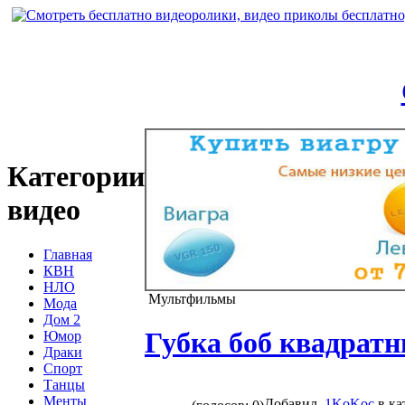
Категории
видео
Главная
КВН
НЛО
Мультфильмы
Мода
Дом 2
Губка боб квадрат
Юмор
Драки
Спорт
Танцы
Менты
Добавил
1KoKoc
в ка