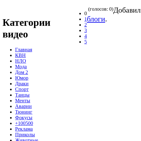
Добави
(голосов: 0)
0
блоги
.
1
Категории
2
3
видео
4
5
Главная
КВН
НЛО
Мода
Дом 2
Юмор
Драки
Спорт
Танцы
Менты
Аварии
Тюнинг
Фокусы
+100500
Реклама
Приколы
Животные