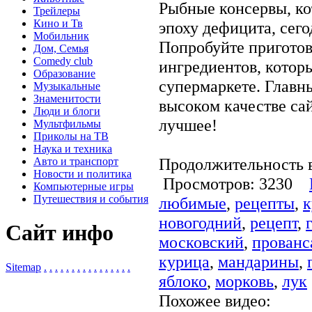
Рыбные консервы, ко
Трейлеры
Кино и Тв
эпоху дефицита, сег
Мобильник
Попробуйте приготов
Дом, Семья
Comedy club
ингредиентов, котор
Образование
супермаркете. Главны
Музыкальные
Знаменитости
высоком качестве са
Люди и блоги
лучшее!
Мультфильмы
Приколы на ТВ
Наука и техника
Продолжительность в
Авто и транспорт
Новости и политика
Просмотров: 3230
Компьютерные игры
Путешествия и события
любимые
,
рецепты
,
к
новогодний
,
рецепт
,
Сайт инфо
московский
,
прованс
курица
,
мандарины
,
Sitemap
.
.
.
.
.
.
.
.
.
.
.
.
.
.
.
.
яблоко
,
морковь
,
лук
Похожее видео: