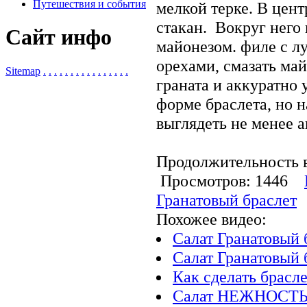
Путешествия и события
мелкой терке. В цен
стакан. Вокруг него
Сайт инфо
майонезом. филе с лу
орехами, смазать ма
Sitemap
.
.
.
.
.
.
.
.
.
.
.
.
.
.
.
.
граната и аккуратно 
форме браслета, но 
выглядеть не менее а
Продолжительность в
Просмотров: 1446
Гранатовый браслет
Похожее видео:
Салат Гранатовый 
Салат Гранатовый б
Как сделать брасле
Салат НЕЖНОСТЬ 