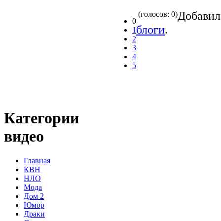
Добави
(голосов: 0)
0
блоги
.
1
2
3
4
5
Категории
видео
Главная
КВН
НЛО
Мода
Дом 2
Юмор
Драки