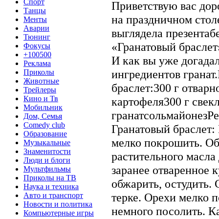
Спорт
Приветствую вас дор
Танцы
на праздничном столе
Менты
Аварии
выглядела презентаб
Тюнинг
«Гранатовый браслет»
Фокусы
+100500
И как вы уже догада
Реклама
ингредиентов гранат
Приколы
Животные
браслет:300 г отварн
Трейлеры
Кино и Тв
картофеля300 г свек
Мобильник
гранатсольмайонезРе
Дом, Семья
Comedy club
Гранатовый браслет:
Образование
мелко покрошить. Об
Музыкальные
Знаменитости
растительного масла 
Люди и блоги
заранее отваренное 
Мультфильмы
Приколы на ТВ
обжарить, остудить. 
Наука и техника
терке. Орехи мелко п
Авто и транспорт
Новости и политика
немного посолить. Ка
Компьютерные игры