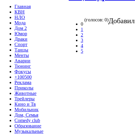
Главная
КВН
НЛО
Добави
(голосов: 0)
Мода
0
Дом 2
1
Юмор
2
Драки
3
Спорт
4
Танцы
5
Менты
Аварии
Тюнинг
Фокусы
+100500
Реклама
Приколы
Животные
Трейлеры
Кино и Тв
Мобильник
Дом, Семья
Comedy club
Образование
Музыкальные