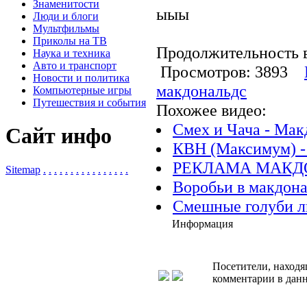
Знаменитости
ыыы
Люди и блоги
Мультфильмы
Приколы на ТВ
Продолжительность в
Наука и техника
Авто и транспорт
Просмотров: 3893
Новости и политика
макдональдс
Компьютерные игры
Путешествия и события
Похожее видео:
Смех и Чача - Мак
Сайт инфо
КВН (Максимум) -
РЕКЛАМА МАКД
Sitemap
.
.
.
.
.
.
.
.
.
.
.
.
.
.
.
.
Воробьи в макдон
Смешные голуби л
Информация
Посетители, находя
комментарии в данн