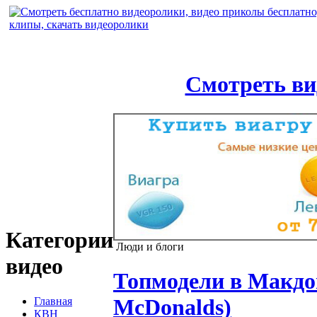
Смотреть ви
Категории
Люди и блоги
видео
Топмодели в Макдон
McDonalds)
Главная
КВН