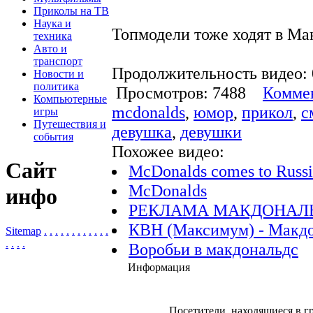
Приколы на ТВ
Наука и
Топмодели тоже ходят в Ма
техника
Авто и
транспорт
Продолжительность видео: 
Новости и
политика
Просмотров: 7488
Коммен
Компьютерные
mcdonalds
,
юмор
,
прикол
,
с
игры
Путешествия и
девушка
,
девушки
события
Похожее видео:
Сайт
McDonalds comes to Russia
McDonalds
инфо
РЕКЛАМА МАКДОНАЛ
КВН (Максимум) - Макд
Sitemap
.
.
.
.
.
.
.
.
.
.
.
.
.
.
.
.
Воробьи в макдональдс
Информация
Посетители, находящиеся в 