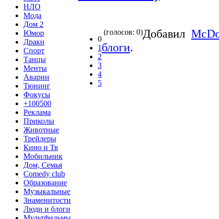
НЛО
Мода
Дом 2
Добавил
McDo
(голосов: 0)
Юмор
0
Драки
блоги
.
1
Спорт
2
Танцы
3
Менты
4
Аварии
5
Тюнинг
Фокусы
+100500
Реклама
Приколы
Животные
Трейлеры
Кино и Тв
Мобильник
Дом, Семья
Comedy club
Образование
Музыкальные
Знаменитости
Люди и блоги
Мультфильмы