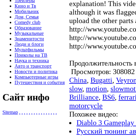
Трейлеры
explanation! This vid
Кино и Тв
although it was flagge
Мобильник
Дом, Семья
upload the other parts 
Comedy club
http://www.youtube.
Образование
Музыкальные
http://www.youtube.
Знаменитости
Люди и блоги
http://www.youtube.
Мультфильмы
Приколы на ТВ
Наука и техника
Продолжительность в
Авто и транспорт
Просмотров: 3080
Новости и политика
Компьютерные игры
China
,
Bugatti
,
Veyro
Путешествия и события
slow
,
motion
,
slowmot
Сайт инфо
Brilliance
,
BS6
,
ferrar
motorcycle
Sitemap
.
.
.
.
.
.
.
.
.
.
.
.
.
.
.
.
Похожее видео:
Diablo 3 Gameplay 
Русский тюнинг авто