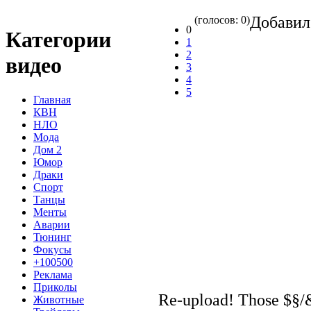
Добави
(голосов: 0)
0
Категории
1
2
видео
3
4
5
Главная
КВН
НЛО
Мода
Дом 2
Юмор
Драки
Спорт
Танцы
Менты
Аварии
Тюнинг
Фокусы
+100500
Реклама
Приколы
Re-upload! Those $§/
Животные