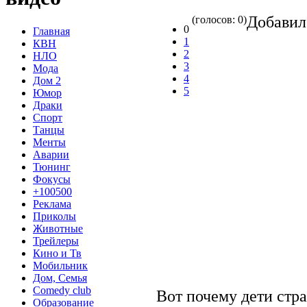
Добави
(голосов: 0)
0
Главная
1
КВН
2
НЛО
3
Мода
4
Дом 2
5
Юмор
Драки
Спорт
Танцы
Менты
Аварии
Тюнинг
Фокусы
+100500
Реклама
Приколы
Животные
Трейлеры
Кино и Тв
Мобильник
Дом, Семья
Comedy club
Вот почему дети стр
Образование