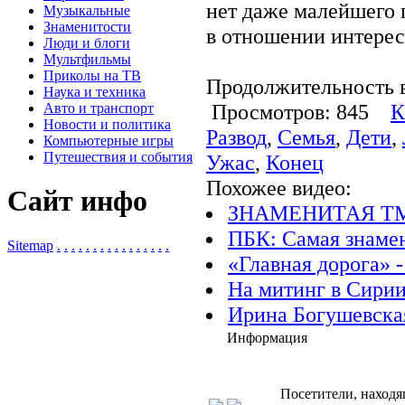
нет даже малейшего 
Музыкальные
Знаменитости
в отношении интерес
Люди и блоги
Мультфильмы
Приколы на ТВ
Продолжительность в
Наука и техника
Просмотров: 845
К
Авто и транспорт
Новости и политика
Развод
,
Семья
,
Дети
,
Компьютерные игры
Путешествия и события
Ужас
,
Конец
Похожее видео:
Сайт инфо
ЗНАМЕНИТАЯ Т
ПБК: Самая знамен
Sitemap
.
.
.
.
.
.
.
.
.
.
.
.
.
.
.
.
«Главная дорога» -
На митинг в Сири
Ирина Богушевская
Информация
Посетители, находя