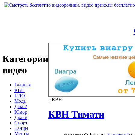
Категории
видео
Главная
КВН
НЛО
, КВН
Мода
Дом 2
КВН Тимати
Юмор
Драки
Спорт
Танцы
Менты
Добавил
vampinside
в 