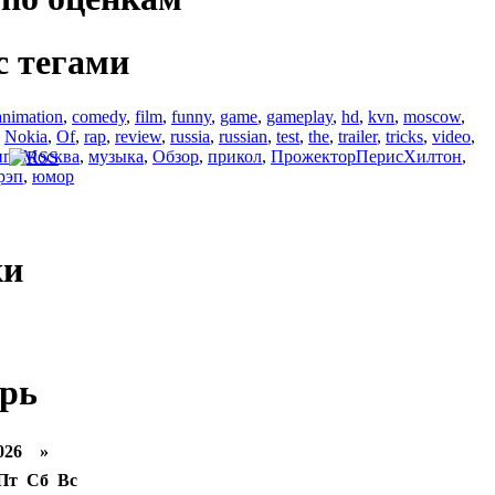
с тегами
animation
,
comedy
,
film
,
funny
,
game
,
gameplay
,
hd
,
kvn
,
moscow
,
,
Nokia
,
Of
,
rap
,
review
,
russia
,
russian
,
test
,
the
,
trailer
,
tricks
,
video
,
ип
,
Москва
,
музыка
,
Обзор
,
прикол
,
ПрожекторПерисХилтон
,
рэп
,
юмор
ки
рь
026 »
Пт
Сб
Вс