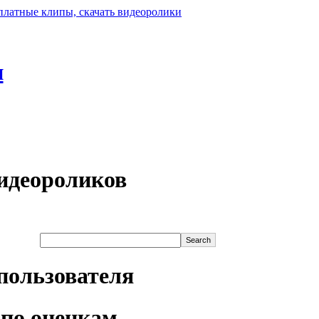
н
идеороликов
пользователя
по оценкам