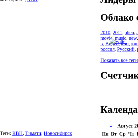
Облако 
2010
,
2011
,
alien
,
movie
,
music
,
new
в
,
Видео
,
квн
,
кл
россия
,
Русский
,
Показать все теги
Счетчи
Календа
«
Август 2
Теги:
КВН
,
Тимати
,
Новосибирск
Пн
Вт
Ср
Чт