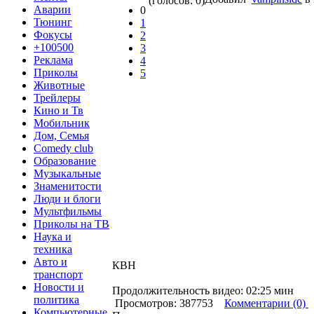
(голосов: 0)
Аварии
0
Тюнинг
1
Фокусы
2
+100500
3
Реклама
4
Приколы
5
Животные
Трейлеры
Кино и Тв
Мобильник
Дом, Семья
Comedy club
Образование
Музыкальные
Знаменитости
Люди и блоги
Мультфильмы
Приколы на ТВ
Наука и
техника
Авто и
КВН
транспорт
Новости и
Продолжительность видео: 02:25 мин
политика
Просмотров: 387753
Комментарии (0)
Компьютерные