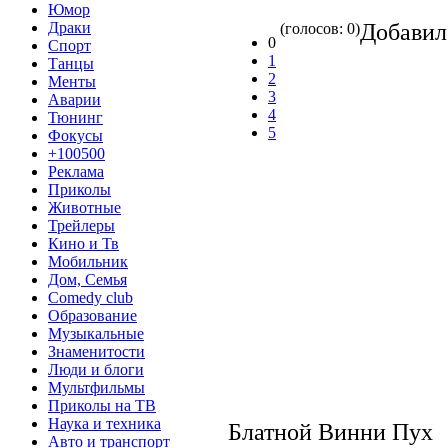
Юмор
Добави
Драки
(голосов: 0)
0
Спорт
1
Танцы
2
Менты
3
Аварии
4
Тюнинг
5
Фокусы
+100500
Реклама
Приколы
Животные
Трейлеры
Кино и Тв
Мобильник
Дом, Семья
Comedy club
Образование
Музыкальные
Знаменитости
Люди и блоги
Мультфильмы
Приколы на ТВ
Наука и техника
Блатной Винни Пух
Авто и транспорт