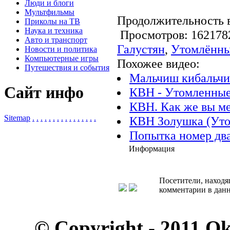
Люди и блоги
Мультфильмы
Продолжительность в
Приколы на ТВ
Наука и техника
Просмотров: 1621
Авто и транспорт
Галустян
,
Утомлённ
Новости и политика
Компьютерные игры
Похожее видео:
Путешествия и события
Мальчиш кибальч
Сайт инфо
КВН - Утомленные
КВН. Как же вы ме
Sitemap
.
.
.
.
.
.
.
.
.
.
.
.
.
.
.
.
КВН Золушка (Уто
Попытка номер дв
Информация
Посетители, находя
комментарии в данн
© Copyright - 2011 O