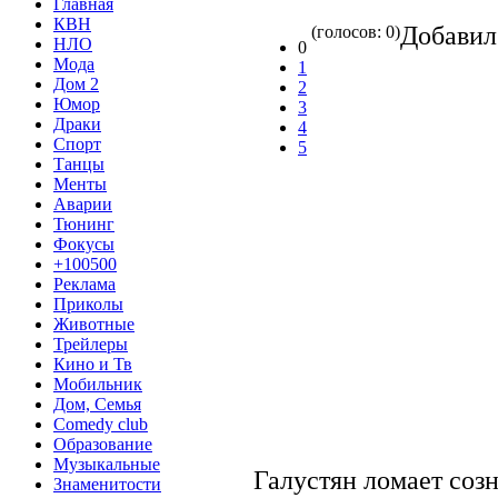
Главная
КВН
Добави
(голосов: 0)
НЛО
0
Мода
1
Дом 2
2
Юмор
3
Драки
4
Спорт
5
Танцы
Менты
Аварии
Тюнинг
Фокусы
+100500
Реклама
Приколы
Животные
Трейлеры
Кино и Тв
Мобильник
Дом, Семья
Comedy club
Образование
Музыкальные
Галустян ломает соз
Знаменитости