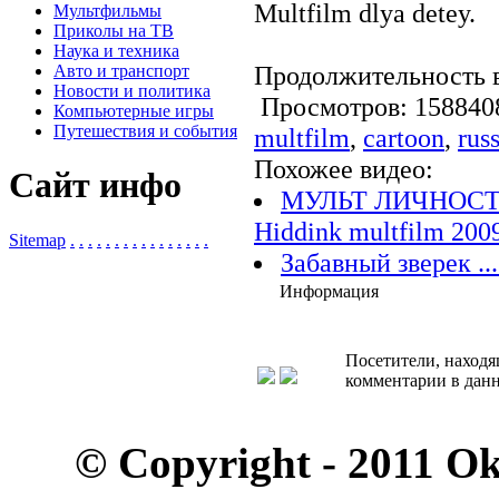
Multfilm dlya detey.
Мультфильмы
Приколы на ТВ
Наука и техника
Продолжительность в
Авто и транспорт
Новости и политика
Просмотров: 1588
Компьютерные игры
Путешествия и события
multfilm
,
cartoon
,
rus
Похожее видео:
Сайт инфо
МУЛЬТ ЛИЧНОСТИ 
Hiddink multfilm 200
Sitemap
.
.
.
.
.
.
.
.
.
.
.
.
.
.
.
.
Забавный зверек ..
Информация
Посетители, находя
комментарии в данн
© Copyright - 2011 O