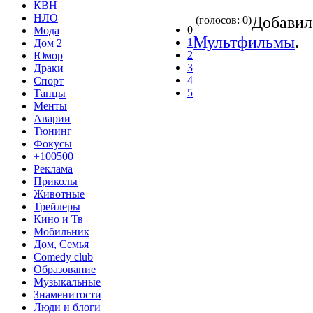
КВН
НЛО
Добави
(голосов: 0)
0
Мода
Мультфильмы
.
1
Дом 2
2
Юмор
3
Драки
4
Спорт
5
Танцы
Менты
Аварии
Тюнинг
Фокусы
+100500
Реклама
Приколы
Животные
Трейлеры
Кино и Тв
Мобильник
Дом, Семья
Comedy club
Образование
Музыкальные
Знаменитости
Люди и блоги