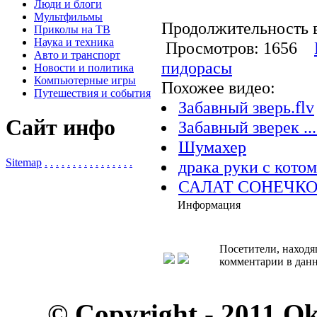
Люди и блоги
Мультфильмы
Продолжительность в
Приколы на ТВ
Наука и техника
Просмотров: 1656
Авто и транспорт
пидорасы
Новости и политика
Компьютерные игры
Похожее видео:
Путешествия и события
Забавный зверь.flv
Сайт инфо
Забавный зверек ..
Шумахер
Sitemap
.
.
.
.
.
.
.
.
.
.
.
.
.
.
.
.
драка руки с котом
САЛАТ СОНЕЧК
Информация
Посетители, находя
комментарии в данн
© Copyright - 2011 O