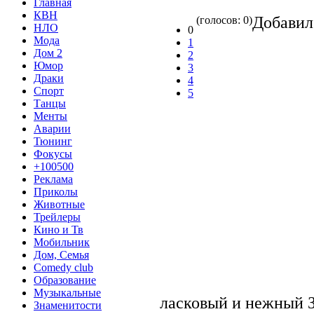
Главная
КВН
Добави
(голосов: 0)
НЛО
0
Мода
1
Дом 2
2
Юмор
3
Драки
4
Спорт
5
Танцы
Менты
Аварии
Тюнинг
Фокусы
+100500
Реклама
Приколы
Животные
Трейлеры
Кино и Тв
Мобильник
Дом, Семья
Comedy club
Образование
Музыкальные
ласковый и нежный 
Знаменитости