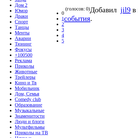
Дом 2
Добавил
jil9
в
(голосов: 0)
Юмор
0
Драки
события
.
1
Спорт
2
Танцы
3
Менты
4
Аварии
5
Тюнинг
Фокусы
+100500
Реклама
Приколы
Животные
Трейлеры
Кино и Тв
Мобильник
Дом, Семья
Comedy club
Образование
Музыкальные
Знаменитости
Люди и блоги
Мультфильмы
Приколы на ТВ