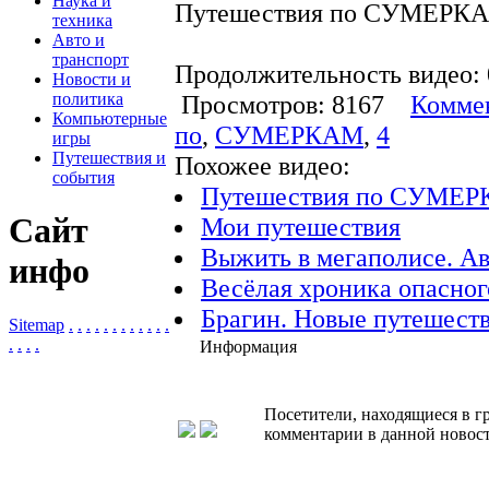
Наука и
Путешествия по СУМЕРКА
техника
Авто и
транспорт
Продолжительность видео: 
Новости и
политика
Просмотров: 8167
Коммен
Компьютерные
по
,
СУМЕРКАМ
,
4
игры
Путешествия и
Похожее видео:
события
Путешествия по СУМЕР
Сайт
Мои путешествия
Выжить в мегаполисе. Ав
инфо
Весёлая хроника опасног
Брагин. Новые путешеств
Sitemap
.
.
.
.
.
.
.
.
.
.
.
.
.
.
.
.
Информация
Посетители, находящиеся в 
комментарии в данной новост