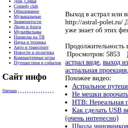
Дом, Семья
Comedy club
Образование
Выход в астрал или в
Музыкальные
http://astral-polet.ru
Знаменитости
Люди и блоги
уже знает об этих фе
Мультфильмы
Приколы на ТВ
Наука и техника
Продолжительность в
Авто и транспорт
Новости и политика
Просмотров: 5853
Компьютерные игры
астрал виде
,
выход из
Путешествия и события
астральная проекция
Сайт инфо
Похожее видео:
Астральное путеш
Sitemap
.
.
.
.
.
.
.
.
.
.
.
.
.
.
.
.
Не мешки ворочать
НТВ: Нереальная п
Как сделать USB в
(очень интересно)
Школа чиновнико