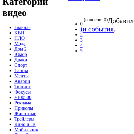
Категории
видео
Добави
(голосов: 0)
0
Главная
и события
.
1
КВН
2
НЛО
3
Мода
4
Дом 2
5
Юмор
Драки
Спорт
Танцы
Менты
Аварии
Тюнинг
Фокусы
+100500
Реклама
Приколы
Животные
Трейлеры
Кино и Тв
Мобильник