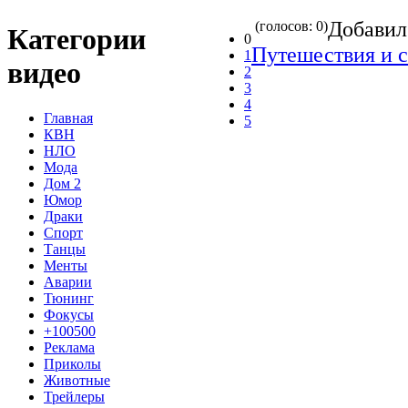
Добави
(голосов: 0)
Категории
0
Путешествия и 
1
видео
2
3
4
Главная
5
КВН
НЛО
Мода
Дом 2
Юмор
Драки
Спорт
Танцы
Менты
Аварии
Тюнинг
Фокусы
+100500
Реклама
Приколы
Животные
Трейлеры