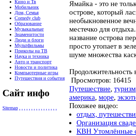
Кино и Тв
Ямайка - это не тол
Мобильник
острове, который ла
Дом, Семья
Comedy club
необыкновенное вечн
Образование
местечко для отдыха.
Музыкальные
Знаменитости
название острова пер
Люди и блоги
просто утопает в зел
Мультфильмы
Приколы на ТВ
шуме множества кас
Наука и техника
Авто и транспорт
Новости и политика
Продолжительность в
Компьютерные игры
Путешествия и события
Просмотров: 1641
Путешествие
,
туризм
Сайт инфо
америка
,
море
,
экзот
Похожее видео:
Sitemap
.
.
.
.
.
.
.
.
.
.
.
.
.
.
.
.
отдых, путешестви
Организация сваде
КВН Утомлённые 