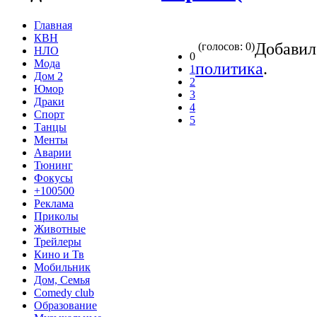
Главная
КВН
Добави
(голосов: 0)
НЛО
0
Мода
политика
.
1
Дом 2
2
Юмор
3
Драки
4
Спорт
5
Танцы
Менты
Аварии
Тюнинг
Фокусы
+100500
Реклама
Приколы
Животные
Трейлеры
Кино и Тв
Мобильник
Дом, Семья
Comedy club
Образование