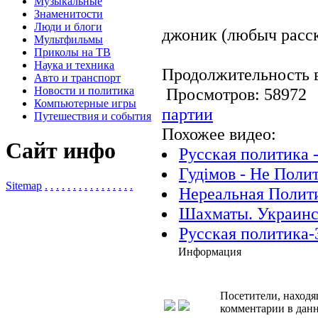
Музыкальные
Знаменитости
Люди и блоги
джоник (любыч расск
Мультфильмы
Приколы на ТВ
Наука и техника
Продолжительность в
Авто и транспорт
Новости и политика
Просмотров: 5897
Компьютерные игры
партии
Путешествия и события
Похожее видео:
Сайт инфо
Русская политика -
Гудiмов - Не Поли
Sitemap
.
.
.
.
.
.
.
.
.
.
.
.
.
.
.
.
Нереальная Полити
Шахматы. Украинск
Русская политика-
Информация
Посетители, находя
комментарии в данн