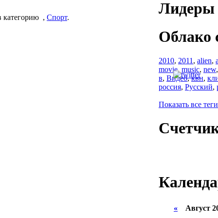
Лидеры 
 категорию
,
Спорт
.
Облако 
2010
,
2011
,
alien
,
movie
,
music
,
new
в
,
Видео
,
квн
,
кл
россия
,
Русский
,
Показать все теги
Счетчи
Календа
«
Август 2