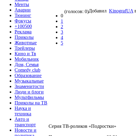
Менты
Аварии
Добавил
KinografUA
в
(голосов: 0)
Тюнинг
0
Фокусы
1
+100500
2
Реклама
3
Приколы
4
Животные
5
Трейлеры
Кино и Тв
Мобильник
Дом, Семья
Comedy club
Образование
Музыкальные
Знаменитости
Люди и блоги
Мультфильмы
Приколы на ТВ
Наука и
техника
Авто и
транспорт
Серия ТВ-роликов «Подростки»
Новости и
политика