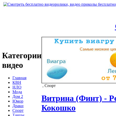
Категории
видео
Главная
КВН
, Спорт
НЛО
Мода
Витрина (Финт) - 
Дом 2
Юмор
Кокошко
Драки
Спорт
Танцы