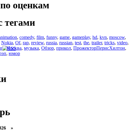
по оценкам
с тегами
animation
,
comedy
,
film
,
funny
,
game
,
gameplay
,
hd
,
kvn
,
moscow
,
,
Nokia
,
Of
,
rap
,
review
,
russia
,
russian
,
test
,
the
,
trailer
,
tricks
,
video
,
ип
,
Москва
,
музыка
,
Обзор
,
прикол
,
ПрожекторПерисХилтон
,
рэп
,
юмор
ки
рь
026 »